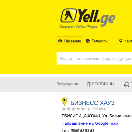
Название
Телефон
Кар
Популярные:
РЕСТОРАНЫ
БИЗНЕСС ХАУЗ
(0
Рейтинг
)
ТБИЛИСИ
,
, Ул. Белиашвил
ДИГОМИ
Направление на Google map
Тел:
(599) 62 53 63