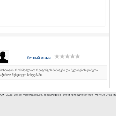
ГУДАУРИ
АХАЛГОРИ
РАЧА-ЛЕЧХ
СВАНЕТИЯ
АМБРОЛА
ЛЕНТЕХИ
ОНИ
ЦАГЕРИ
МЕГРЕЛИЯ/
СВАНЕТИЯ
АБАША
Личный отзыв
ЗУГДИДИ
МАРТВИЛ
МЕСТИА
იმისათვის, რომ შეძლოთ რეიტინგის მინიჭება და შეფასების დაწერა
СЕНАКИ
აჭიროა შეხვიდეთ სისტემაში.
ПОТИ
ЧХОРОЦК
ЦАЛЕНДЖ
ХОБИ
999 - 2026; yell.ge, yellowpages.ge, YellowPages
в Грузии принадлежат ооо "Желтые Страни
АНАКЛИА
ДЖВАРИ
САМЦХЕ-ДЖ
АДИГЕНИ