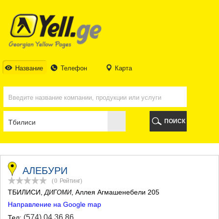
ТБИЛИСИ
ТБИЛИСИ
АБХАЗИЯ
ГАЛИ
АДЖАРИЯ
БАТУМИ
Название
Телефон
Карта
КЕДА
КОБУЛЕТИ
ШУАХЕВИ
ХЕЛВАЧАУРИ
ХУЛО
ПОИСК
ЧАКВИ
ГУРИЯ
ЛАНЧХУТИ
ОЗУРГЕТИ
ЧОХАТАУРИ
АЛЕБУРИ
УРЕКИ
(0
Рейтинг
)
ИМЕРЕТИЯ
ТБИЛИСИ
,
, Аллея Агмашенебели 205
ДИГОМИ
БАГДАТИ
Направление на Google map
ВАНИ
ЗЕСТАФОНИ
(574) 04 36 86
Тел: