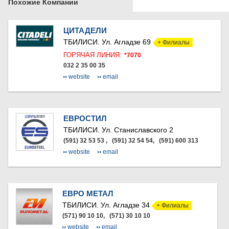
Похожие Компании
МЦХЕТА
СТЕПАНЦМИНДА (КАЗБЕГИ)
ГУДАУРИ
ЦИТАДЕЛИ
АХАЛГОРИ
ТБИЛИСИ.
Ул. Агладзе 69
+ Филиалы
РАЧА-ЛЕЧХУМИ/НИЖНЯЯ
ГОРЯЧАЯ ЛИНИЯ:
*7070
СВАНЕТИЯ
032 2 35 00 35
АМБРОЛАУРИ
website
email
ЛЕНТЕХИ
ОНИ
ЦАГЕРИ
МЕГРЕЛИЯ/ВЕРХНЯЯ
ЕВРОСТИЛ
СВАНЕТИЯ
АБАША
ТБИЛИСИ.
Ул. Станиславского 2
ЗУГДИДИ
(591) 32 53 53 , (591) 32 54 54, (591) 600 313
МАРТВИЛИ
website
email
МЕСТИА
СЕНАКИ
ПОТИ
ЧХОРОЦКУ
ЕВРО МЕТАЛ
ЦАЛЕНДЖИХА
ТБИЛИСИ.
Ул. Агладзе 34
+ Филиалы
ХОБИ
(571) 90 10 10, (571) 30 10 10
АНАКЛИА
website
email