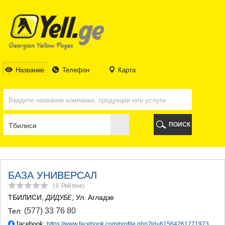
ТБИЛИСИ
ТБИЛИСИ
АБХАЗИЯ
ГАЛИ
АДЖАРИЯ
БАТУМИ
Название
Телефон
Карта
КЕДА
КОБУЛЕТИ
ШУАХЕВИ
ХЕЛВАЧАУРИ
ХУЛО
ПОИСК
ЧАКВИ
ГУРИЯ
ЛАНЧХУТИ
ОЗУРГЕТИ
ЧОХАТАУРИ
БАЗА УНИВЕРСАЛ
УРЕКИ
(0
Рейтинг
)
ИМЕРЕТИЯ
ТБИЛИСИ
,
, Ул. Агладзе
ДИДУБЕ
БАГДАТИ
(577) 33 76 80
Тел:
ВАНИ
ЗЕСТАФОНИ
facebook:
https://www.facebook.com/profile.php?id=61564261771973