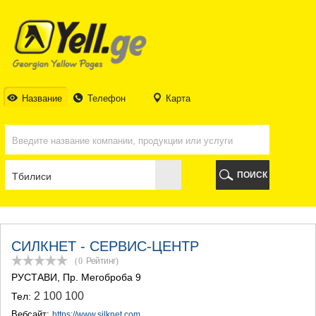
ТБИЛИСИ
ТБИЛИСИ
АБХАЗИЯ
ГАЛИ
АДЖАРИЯ
БАТУМИ
Название
Телефон
Карта
КЕДА
КОБУЛЕТИ
ШУАХЕВИ
ХЕЛВАЧАУРИ
ХУЛО
ПОИСК
ЧАКВИ
ГУРИЯ
ЛАНЧХУТИ
ОЗУРГЕТИ
ЧОХАТАУРИ
СИЛКНЕТ - СЕРВИС-ЦЕНТР
УРЕКИ
(0
Рейтинг
)
ИМЕРЕТИЯ
РУСТАВИ
, Пр. Мегоброба 9
БАГДАТИ
2 100 100
Тел:
ВАНИ
ЗЕСТАФОНИ
Вебсайт:
https://www.silknet.com