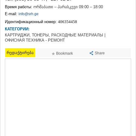
ТЕРДЖОЛА
Время работы:
ორშაბათი – პარასკევი 09:00 – 18:00
САМТРЕДИА
E-mail:
info@srh.ge
САЧХЕРЕ
Идентификационный номер:
406354458
ТКИБУЛИ
КАТЕГОРИИ:
КУТАИСИ
ЦКАЛТУБО
КАРТРИДЖИ, ТОНЕРЫ, РАСХОДНЫЕ МАТЕРИАЛЫ |
ОФИСНАЯ ТЕХНИКА - РЕМОНТ
ЧИАТУРА
ХАРАГАУЛИ
რედაქტირება
ХОНИ
Share
Bookmark
КАХЕТИЯ
АХМЕТА
ГУРДЖААНИ
ДЕДОПЛИСЦКАРО
ТЕЛАВИ
ЛАГОДЕХИ
САГАРЕДЖО
СИГНАГИ
КВАРЕЛИ
ЦНОРИ
МЦХЕТА-МТИАНЕТИ
ДУШЕТИ
ТИАНЕТИ