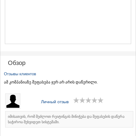
МЦХЕТА
СТЕПАНЦМИНДА (КАЗБЕГИ)
ГУДАУРИ
АХАЛГОРИ
РАЧА-ЛЕЧХУМИ/НИЖНЯЯ
СВАНЕТИЯ
АМБРОЛАУРИ
ЛЕНТЕХИ
ОНИ
ЦАГЕРИ
Обзор
МЕГРЕЛИЯ/ВЕРХНЯЯ
СВАНЕТИЯ
Отзывы клиентов
АБАША
ამ კომპანიაზე შეფასება ჯერ არ არის დაწერილი.
ЗУГДИДИ
МАРТВИЛИ
МЕСТИА
СЕНАКИ
Личный отзыв
ПОТИ
ЧХОРОЦКУ
იმისათვის, რომ შეძლოთ რეიტინგის მინიჭება და შეფასების დაწერა
ЦАЛЕНДЖИХА
საჭიროა შეხვიდეთ სისტემაში.
ХОБИ
АНАКЛИА