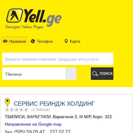
ТБИЛИСИ
ТБИЛИСИ
АБХАЗИЯ
ГАЛИ
АДЖАРИЯ
БАТУМИ
Название
Телефон
Карта
КЕДА
КОБУЛЕТИ
ШУАХЕВИ
ХЕЛВАЧАУРИ
ХУЛО
ПОИСК
ЧАКВИ
ГУРИЯ
ЛАНЧХУТИ
ОЗУРГЕТИ
ЧОХАТАУРИ
СЕРВИС РЕИНДЖ ХОЛДИНГ
УРЕКИ
(0
Рейтинг
)
ИМЕРЕТИЯ
ТБИЛИСИ
,
, Варкетили 3, III М/Р, Корп. 322
ВАРКЕТИЛИ
БАГДАТИ
Направление на Google map
ВАНИ
ЗЕСТАФОНИ
(595) 59 05 47
,
227 02 27
Тел: