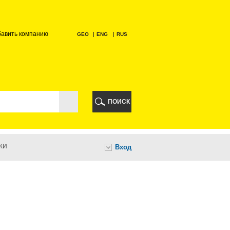
бавить компанию
GEO
ENG
RUS
РИ
ПОИСК
КИ
Вход
И
НИ
А
ИА