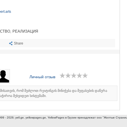
САЧХЕРЕ
ТКИБУЛИ
rt.arts
КУТАИСИ
ЦКАЛТУБО
ЧИАТУРА
ХАРАГАУЛ
ДСТВО, РЕАЛИЗАЦИЯ
ХОНИ
КАХЕТИЯ
Share
АХМЕТА
ГУРДЖАА
ДЕДОПЛИ
ТЕЛАВИ
ЛАГОДЕХИ
САГАРЕД
Личный отзыв
СИГНАГИ
КВАРЕЛИ
იმისათვის, რომ შეძლოთ რეიტინგის მინიჭება და შეფასების დაწერა
ЦНОРИ
აჭიროა შეხვიდეთ სისტემაში.
МЦХЕТА-МТ
ДУШЕТИ
ТИАНЕТИ
МЦХЕТА
999 - 2026; yell.ge, yellowpages.ge, YellowPages
в Грузии принадлежат ооо "Желтые Страни
СТЕПАНЦМ