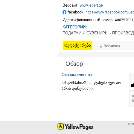
Вебсайт:
www.lepert.ge
facebook:
https://www.facebook.com/Lepe
Идентификационный номер:
400297031
КАТЕГОРИИ:
ПОДАРКИ И СУВЕНИРЫ - ПРОИЗВО
რედაქტირება
Bookmark
Обзор
Отзывы клиентов
ამ კომპანიაზე შეფასება ჯერ არ
არის დაწერილი.
ს
© 1