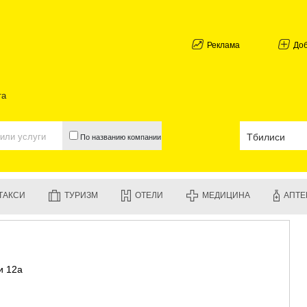
АБХАЗИЯ
ГАЛИ
АДЖАРИЯ
Реклама
До
БАТУМИ
КЕДА
КОБУЛЕТИ
та
ШУАХЕВИ
ХЕЛВАЧАУ
ХУЛО
По названию компании
ЧАКВИ
ГУРИЯ
ЛАНЧХУТИ
ОЗУРГЕТИ
ТАКСИ
ТУРИЗМ
ОТЕЛИ
МЕДИЦИНА
АПТЕ
ЧОХАТАУР
УРЕКИ
ИМЕРЕТИЯ
БАГДАТИ
ВАНИ
ми 12а
ЗЕСТАФО
ТЕРДЖОЛ
САМТРЕД