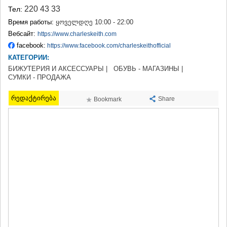
ТЕРДЖОЛА
220 43 33
Тел:
САМТРЕДИА
Время работы:
ყოველდღე 10:00 - 22:00
САЧХЕРЕ
Вебсайт:
https://www.charleskeith.com
ТКИБУЛИ
facebook:
https://www.facebook.com/charleskeithofficial
КУТАИСИ
КАТЕГОРИИ:
ЦКАЛТУБО
ЧИАТУРА
БИЖУТЕРИЯ И АКСЕССУАРЫ |
ОБУВЬ - МАГАЗИНЫ |
СУМКИ - ПРОДАЖА
ХАРАГАУЛИ
ХОНИ
რედაქტირება
Share
КАХЕТИЯ
Bookmark
АХМЕТА
ГУРДЖААНИ
ДЕДОПЛИСЦКАРО
ТЕЛАВИ
ЛАГОДЕХИ
САГАРЕДЖО
СИГНАГИ
КВАРЕЛИ
ЦНОРИ
МЦХЕТА-МТИАНЕТИ
ДУШЕТИ
ТИАНЕТИ