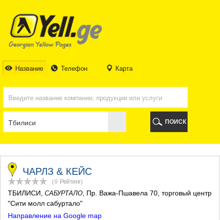
ТБИЛИСИ
ТБИЛИСИ
АБХАЗИЯ
ГАЛИ
АДЖАРИЯ
БАТУМИ
Название
Телефон
Карта
КЕДА
КОБУЛЕТИ
ШУАХЕВИ
ХЕЛВАЧАУРИ
ХУЛО
ПОИСК
ЧАКВИ
ГУРИЯ
ЛАНЧХУТИ
ОЗУРГЕТИ
ЧОХАТАУРИ
ЧАРЛЗ & КЕЙС
УРЕКИ
(0
Рейтинг
)
ИМЕРЕТИЯ
ТБИЛИСИ
,
, Пр. Важа-Пшавела 70, торговый центр
САБУРТАЛО
БАГДАТИ
"Сити молл сабуртало"
ВАНИ
Направление на Google map
ЗЕСТАФОНИ