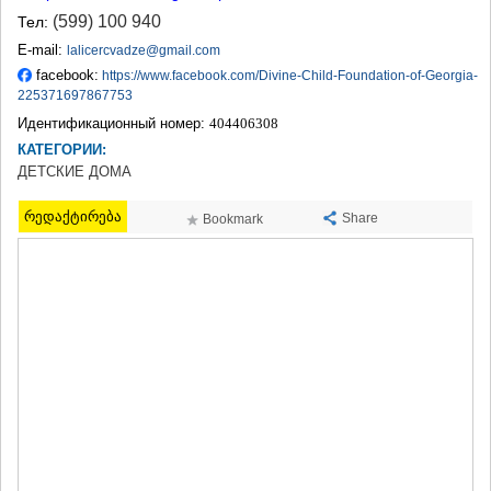
ТЕРДЖОЛА
(599) 100 940
Тел:
САМТРЕДИА
E-mail:
lalicercvadze@gmail.com
САЧХЕРЕ
facebook:
https://www.facebook.com/Divine-Child-Foundation-of-Georgia-
ТКИБУЛИ
225371697867753
КУТАИСИ
Идентификационный номер:
404406308
ЦКАЛТУБО
ЧИАТУРА
КАТЕГОРИИ:
ХАРАГАУЛИ
ДЕТСКИЕ ДОМА
ХОНИ
КАХЕТИЯ
რედაქტირება
Share
Bookmark
АХМЕТА
ГУРДЖААНИ
ДЕДОПЛИСЦКАРО
ТЕЛАВИ
ЛАГОДЕХИ
САГАРЕДЖО
СИГНАГИ
КВАРЕЛИ
ЦНОРИ
МЦХЕТА-МТИАНЕТИ
ДУШЕТИ
ТИАНЕТИ