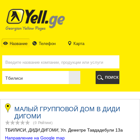
ТБИЛИСИ
ТБИЛИСИ
АБХАЗИЯ
ГАЛИ
АДЖАРИЯ
БАТУМИ
Название
Телефон
Карта
КЕДА
КОБУЛЕТИ
ШУАХЕВИ
ХЕЛВАЧАУРИ
ХУЛО
ПОИСК
ЧАКВИ
ГУРИЯ
ЛАНЧХУТИ
ОЗУРГЕТИ
ЧОХАТАУРИ
МАЛЫЙ ГРУППОВОЙ ДОМ В ДИДИ
УРЕКИ
ДИГОМИ
ИМЕРЕТИЯ
(0
Рейтинг
)
БАГДАТИ
ТБИЛИСИ
,
, Ул. Деметре Тавдадебули 13а
ДИДИ ДИГОМИ
ВАНИ
Направление на Google map
ЗЕСТАФОНИ