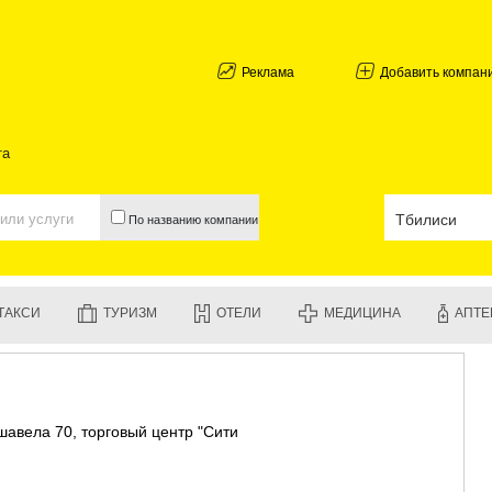
АБХАЗИЯ
ГАЛИ
АДЖАРИЯ
Реклама
Добавить компан
БАТУМИ
КЕДА
КОБУЛЕТИ
та
ШУАХЕВИ
ХЕЛВАЧАУ
ХУЛО
По названию компании
ЧАКВИ
ГУРИЯ
ЛАНЧХУТИ
ОЗУРГЕТИ
ТАКСИ
ТУРИЗМ
ОТЕЛИ
МЕДИЦИНА
АПТЕ
ЧОХАТАУР
УРЕКИ
ИМЕРЕТИЯ
БАГДАТИ
ВАНИ
шавела 70, торговый центр "Сити
ЗЕСТАФО
ТЕРДЖОЛ
САМТРЕД