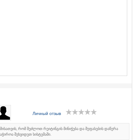
ГУДАУРИ
АХАЛГОРИ
РАЧА-ЛЕЧХ
СВАНЕТИЯ
АМБРОЛА
ЛЕНТЕХИ
ОНИ
ЦАГЕРИ
МЕГРЕЛИЯ/
СВАНЕТИЯ
АБАША
ЗУГДИДИ
МАРТВИЛ
МЕСТИА
СЕНАКИ
ПОТИ
ЧХОРОЦК
ЦАЛЕНДЖ
ХОБИ
Личный отзыв
АНАКЛИА
ДЖВАРИ
იმისათვის, რომ შეძლოთ რეიტინგის მინიჭება და შეფასების დაწერა
САМЦХЕ-ДЖ
აჭიროა შეხვიდეთ სისტემაში.
АДИГЕНИ