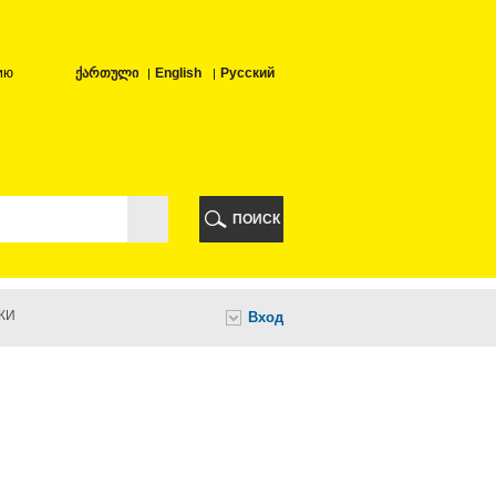
ию
ქართული
English
Русский
РИ
ПОИСК
КИ
Вход
И
НИ
А
ИА