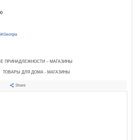
САЧХЕРЕ
ТКИБУЛИ
00
КУТАИСИ
ЦКАЛТУБО
ЧИАТУРА
ХАРАГАУЛ
YSKGeorgia
ХОНИ
КАХЕТИЯ
АХМЕТА
ГУРДЖАА
ЫЕ ПРИНАДЛЕЖНОСТИ – МАГАЗИНЫ
ДЕДОПЛИ
ТЕЛАВИ
ТОВАРЫ ДЛЯ ДОМА - МАГАЗИНЫ
ЛАГОДЕХИ
САГАРЕД
Share
СИГНАГИ
КВАРЕЛИ
ЦНОРИ
МЦХЕТА-МТ
ДУШЕТИ
ТИАНЕТИ
МЦХЕТА
СТЕПАНЦМ