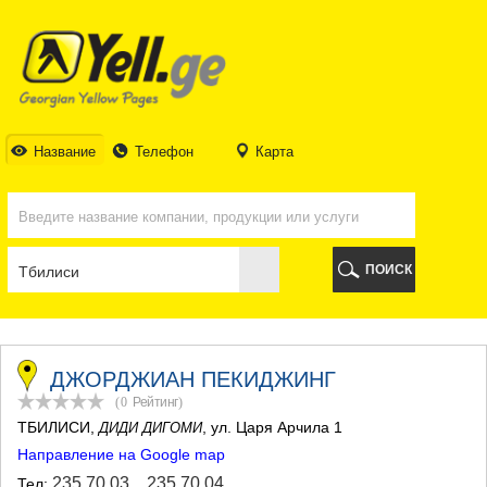
ТБИЛИСИ
ТБИЛИСИ
АБХАЗИЯ
ГАЛИ
АДЖАРИЯ
БАТУМИ
Название
Телефон
Карта
КЕДА
КОБУЛЕТИ
ШУАХЕВИ
ХЕЛВАЧАУРИ
ХУЛО
ПОИСК
ЧАКВИ
ГУРИЯ
ЛАНЧХУТИ
ОЗУРГЕТИ
ЧОХАТАУРИ
ДЖОРДЖИАН ПЕКИДЖИНГ
УРЕКИ
(0
Рейтинг
)
ИМЕРЕТИЯ
ТБИЛИСИ
,
, ул. Царя Арчила 1
ДИДИ ДИГОМИ
БАГДАТИ
Направление на Google map
ВАНИ
ЗЕСТАФОНИ
235 70 03
,
235 70 04
Тел: