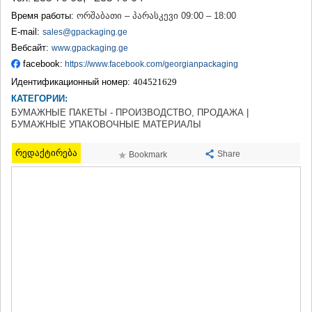
ТЕРДЖОЛА
Время работы:
ორშაბათი – პარასკევი 09:00 – 18:00
САМТРЕДИА
E-mail:
sales@gpackaging.ge
САЧХЕРЕ
Вебсайт:
www.gpackaging.ge
ТКИБУЛИ
facebook:
https://www.facebook.com/georgianpackaging
КУТАИСИ
ЦКАЛТУБО
Идентификационный номер:
404521629
ЧИАТУРА
КАТЕГОРИИ:
ХАРАГАУЛИ
БУМАЖНЫЕ ПАКЕТЫ - ПРОИЗВОДСТВО, ПРОДАЖА |
ХОНИ
БУМАЖНЫЕ УПАКОВОЧНЫЕ МАТЕРИАЛЫ
КАХЕТИЯ
რედაქტირება
АХМЕТА
Share
Bookmark
ГУРДЖААНИ
ДЕДОПЛИСЦКАРО
ТЕЛАВИ
ЛАГОДЕХИ
САГАРЕДЖО
СИГНАГИ
КВАРЕЛИ
ЦНОРИ
МЦХЕТА-МТИАНЕТИ
ДУШЕТИ
ТИАНЕТИ