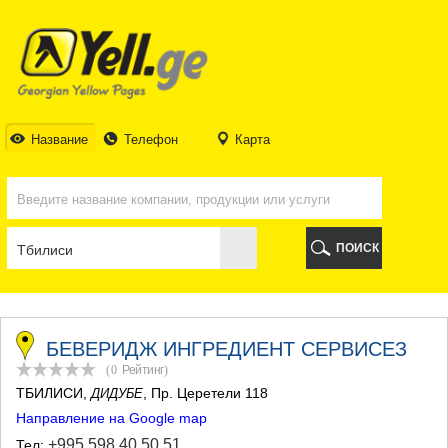
ТБИЛИСИ
ТБИЛИСИ
АБХАЗИЯ
ГАЛИ
АДЖАРИЯ
БАТУМИ
Название
Телефон
Карта
КЕДА
КОБУЛЕТИ
ШУАХЕВИ
ХЕЛВАЧАУРИ
ХУЛО
ПОИСК
ЧАКВИ
ГУРИЯ
ЛАНЧХУТИ
ОЗУРГЕТИ
ЧОХАТАУРИ
БЕВЕРИДЖ ИНГРЕДИЕНТ СЕРВИСЕЗ
УРЕКИ
(0
Рейтинг
)
ИМЕРЕТИЯ
ТБИЛИСИ
,
, Пр. Церетели 118
ДИДУБЕ
БАГДАТИ
Направление на Google map
ВАНИ
ЗЕСТАФОНИ
+995 598 40 50 51
Тел: