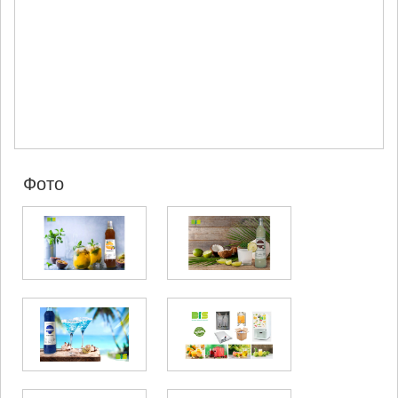
МЦХЕТА
СТЕПАНЦМИНДА (КАЗБЕГИ)
ГУДАУРИ
АХАЛГОРИ
РАЧА-ЛЕЧХУМИ/НИЖНЯЯ
СВАНЕТИЯ
АМБРОЛАУРИ
ЛЕНТЕХИ
ОНИ
ЦАГЕРИ
Фото
МЕГРЕЛИЯ/ВЕРХНЯЯ
СВАНЕТИЯ
АБАША
ЗУГДИДИ
МАРТВИЛИ
МЕСТИА
СЕНАКИ
ПОТИ
ЧХОРОЦКУ
ЦАЛЕНДЖИХА
ХОБИ
АНАКЛИА