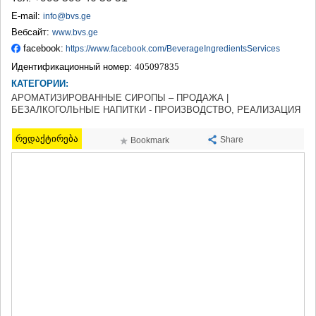
ТЕРДЖОЛА
E-mail:
info@bvs.ge
САМТРЕДИА
Вебсайт:
www.bvs.ge
САЧХЕРЕ
facebook:
https://www.facebook.com/BeverageIngredientsServices
ТКИБУЛИ
Идентификационный номер:
405097835
КУТАИСИ
ЦКАЛТУБО
КАТЕГОРИИ:
ЧИАТУРА
АРОМАТИЗИРОВАННЫЕ СИРОПЫ – ПРОДАЖА |
ХАРАГАУЛИ
БЕЗАЛКОГОЛЬНЫЕ НАПИТКИ - ПРОИЗВОДСТВО, РЕАЛИЗАЦИЯ
ХОНИ
КАХЕТИЯ
რედაქტირება
Share
Bookmark
АХМЕТА
ГУРДЖААНИ
ДЕДОПЛИСЦКАРО
ТЕЛАВИ
ЛАГОДЕХИ
САГАРЕДЖО
СИГНАГИ
КВАРЕЛИ
ЦНОРИ
МЦХЕТА-МТИАНЕТИ
ДУШЕТИ
ТИАНЕТИ