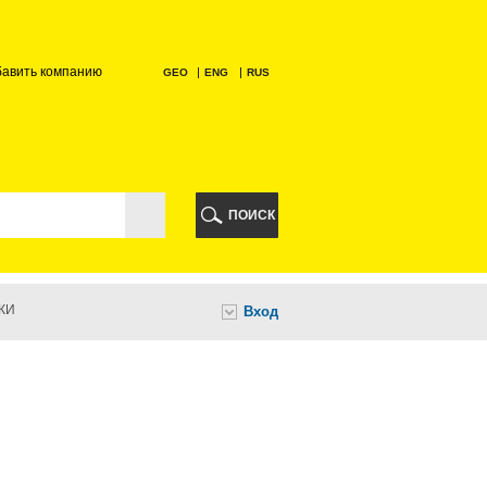
бавить компанию
GEO
ENG
RUS
РИ
ПОИСК
КИ
Вход
И
НИ
А
ИА