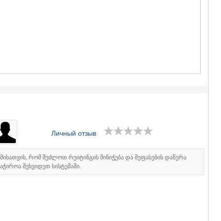
ГУДАУРИ
АХАЛГОРИ
РАЧА-ЛЕЧХ
СВАНЕТИЯ
АМБРОЛА
ЛЕНТЕХИ
ОНИ
ЦАГЕРИ
МЕГРЕЛИЯ/
СВАНЕТИЯ
АБАША
ЗУГДИДИ
МАРТВИЛ
МЕСТИА
Личный отзыв
СЕНАКИ
ПОТИ
იმისათვის, რომ შეძლოთ რეიტინგის მინიჭება და შეფასების დაწერა
ЧХОРОЦК
აჭიროა შეხვიდეთ სისტემაში.
ЦАЛЕНДЖ
ХОБИ
АНАКЛИА
ДЖВАРИ
САМЦХЕ-ДЖ
АДИГЕНИ