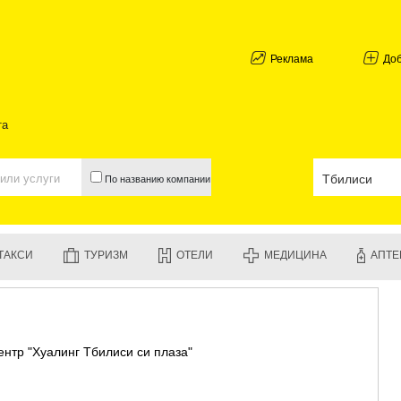
АБХАЗИЯ
ГАЛИ
АДЖАРИЯ
Реклама
До
БАТУМИ
КЕДА
КОБУЛЕТИ
та
ШУАХЕВИ
ХЕЛВАЧАУ
ХУЛО
По названию компании
ЧАКВИ
ГУРИЯ
ЛАНЧХУТИ
ОЗУРГЕТИ
ТАКСИ
ТУРИЗМ
ОТЕЛИ
МЕДИЦИНА
АПТЕ
ЧОХАТАУР
УРЕКИ
ИМЕРЕТИЯ
БАГДАТИ
ВАНИ
ентр "Хуалинг Тбилиси си плаза"
ЗЕСТАФО
ТЕРДЖОЛ
САМТРЕД