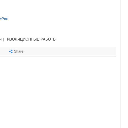
САЧХЕРЕ
ТКИБУЛИ
КУТАИСИ
ЦКАЛТУБО
ewPex
ЧИАТУРА
ХАРАГАУЛ
ХОНИ
 |
ИЗОЛЯЦИОННЫЕ РАБОТЫ
КАХЕТИЯ
АХМЕТА
Share
ГУРДЖАА
ДЕДОПЛИ
ТЕЛАВИ
ЛАГОДЕХИ
САГАРЕД
СИГНАГИ
КВАРЕЛИ
ЦНОРИ
МЦХЕТА-МТ
ДУШЕТИ
ТИАНЕТИ
МЦХЕТА
СТЕПАНЦМ