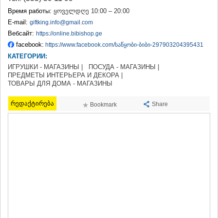
ТЕРДЖОЛА
Время работы:
ყოველდღე 10:00 – 20:00
САМТРЕДИА
E-mail:
giftking.info@gmail.com
САЧХЕРЕ
Вебсайт:
https://online.bibishop.ge
ТКИБУЛИ
facebook:
https://www.facebook.com/საწყობი-ბიბი-297903204395431
КУТАИСИ
КАТЕГОРИИ:
ЦКАЛТУБО
ЧИАТУРА
ИГРУШКИ - МАГАЗИНЫ |
ПОСУДА - МАГАЗИНЫ |
ПРЕДМЕТЫ ИНТЕРЬЕРА И ДЕКОРА |
ХАРАГАУЛИ
ТОВАРЫ ДЛЯ ДОМА - МАГАЗИНЫ
ХОНИ
КАХЕТИЯ
რედაქტირება
Share
Bookmark
АХМЕТА
ГУРДЖААНИ
ДЕДОПЛИСЦКАРО
ТЕЛАВИ
ЛАГОДЕХИ
САГАРЕДЖО
СИГНАГИ
КВАРЕЛИ
ЦНОРИ
МЦХЕТА-МТИАНЕТИ
ДУШЕТИ
ТИАНЕТИ