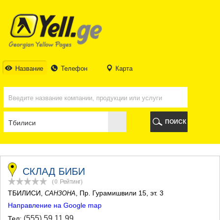
ТБИЛИСИ
ТБИЛИСИ
АБХАЗИЯ
ГАЛИ
АДЖАРИЯ
БАТУМИ
Название
Телефон
Карта
КЕДА
КОБУЛЕТИ
ШУАХЕВИ
ХЕЛВАЧАУРИ
ХУЛО
ПОИСК
ЧАКВИ
ГУРИЯ
ЛАНЧХУТИ
ОЗУРГЕТИ
ЧОХАТАУРИ
СКЛАД БИБИ
УРЕКИ
(0
Рейтинг
)
ИМЕРЕТИЯ
ТБИЛИСИ
,
, Пр. Гурамишвили 15, эт. 3
САНЗОНА
БАГДАТИ
Направление на Google map
ВАНИ
ЗЕСТАФОНИ
(555) 59 11 99
Тел: