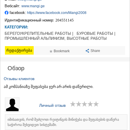
ТЕРДЖОЛА
Вебсайт:
www.mangi.ge
САМТРЕДИА
facebook:
https://www.facebook.com/Mangi2008
САЧХЕРЕ
Идентификационный номер:
204551145
ТКИБУЛИ
КАТЕГОРИИ:
КУТАИСИ
ЦКАЛТУБО
БЕРЕГОУКРЕПИТЕЛЬНЫЕ РАБОТЫ |
БУРОВЫЕ РАБОТЫ |
ПРОМЫШЛЕННЫЙ АЛЬПИНИЗМ, ВЫСОТНЫЕ РАБОТЫ
ЧИАТУРА
ХАРАГАУЛИ
რედაქტირება
ХОНИ
Share
Bookmark
КАХЕТИЯ
АХМЕТА
Обзор
ГУРДЖААНИ
ДЕДОПЛИСЦКАРО
Отзывы клиентов
ТЕЛАВИ
ამ კომპანიაზე შეფასება ჯერ არ არის დაწერილი.
ЛАГОДЕХИ
САГАРЕДЖО
СИГНАГИ
КВАРЕЛИ
Личный отзыв
ЦНОРИ
МЦХЕТА-МТИАНЕТИ
იმისათვის, რომ შეძლოთ რეიტინგის მინიჭება და შეფასების დაწერა
ДУШЕТИ
საჭიროა შეხვიდეთ სისტემაში.
ТИАНЕТИ