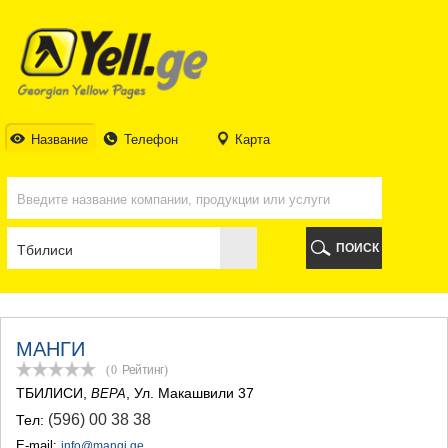
ТБИЛИСИ
ТБИЛИСИ
АБХАЗИЯ
ГАЛИ
АДЖАРИЯ
БАТУМИ
Название
Телефон
Карта
КЕДА
КОБУЛЕТИ
ШУАХЕВИ
ХЕЛВАЧАУРИ
ХУЛО
ПОИСК
ЧАКВИ
ГУРИЯ
ЛАНЧХУТИ
ОЗУРГЕТИ
ЧОХАТАУРИ
МАНГИ
УРЕКИ
(0
Рейтинг
)
ИМЕРЕТИЯ
ТБИЛИСИ
,
, Ул. Макашвили 37
ВЕРА
БАГДАТИ
(596) 00 38 38
Тел:
ВАНИ
ЗЕСТАФОНИ
E-mail:
info@mangi.ge