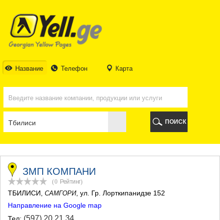
ТБИЛИСИ
ТБИЛИСИ
АБХАЗИЯ
ГАЛИ
АДЖАРИЯ
БАТУМИ
Название
Телефон
Карта
КЕДА
КОБУЛЕТИ
ШУАХЕВИ
ХЕЛВАЧАУРИ
ХУЛО
ПОИСК
ЧАКВИ
ГУРИЯ
ЛАНЧХУТИ
ОЗУРГЕТИ
ЧОХАТАУРИ
ЗМП КОМПАНИ
УРЕКИ
(0
Рейтинг
)
ИМЕРЕТИЯ
ТБИЛИСИ
,
, ул. Гр. Лорткипанидзе 152
САМГОРИ
БАГДАТИ
Направление на Google map
ВАНИ
ЗЕСТАФОНИ
(597) 20 21 34
Тел: