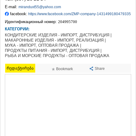
ТЕРДЖОЛА
E-mail:
miranduxt55@yahoo.com
САМТРЕДИА
facebook:
https://www.facebook.com/ZMP-company-1431499180479335
САЧХЕРЕ
Идентификационный номер:
204995700
ТКИБУЛИ
КАТЕГОРИИ:
КУТАИСИ
ЦКАЛТУБО
КОНДИТЕРСКИЕ ИЗДЕЛИЯ - ИМПОРТ, ДИСТРИБУЦИЯ |
МАКАРОННЫЕ ИЗДЕЛИЯ - ИМПОРТ, РЕАЛИЗАЦИЯ |
ЧИАТУРА
МУКА - ИМПОРТ, ОПТОВАЯ ПРОДАЖА |
ХАРАГАУЛИ
ПРОДУКТЫ ПИТАНИЯ - ИМПОРТ, ДИСТРИБУЦИЯ |
ХОНИ
РЫБА И МОРСКИЕ ПРОДУКТЫ - ОПТОВАЯ ПРОДАЖА
КАХЕТИЯ
АХМЕТА
რედაქტირება
Share
Bookmark
ГУРДЖААНИ
ДЕДОПЛИСЦКАРО
ТЕЛАВИ
ЛАГОДЕХИ
САГАРЕДЖО
СИГНАГИ
КВАРЕЛИ
ЦНОРИ
МЦХЕТА-МТИАНЕТИ
ДУШЕТИ
ТИАНЕТИ