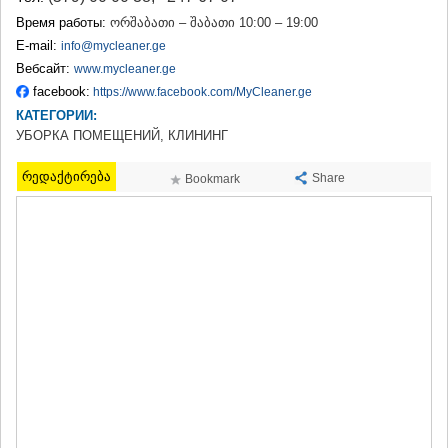
ТЕРДЖОЛА
Время работы:
ორშაბათი – შაბათი 10:00 – 19:00
САМТРЕДИА
E-mail:
info@mycleaner.ge
САЧХЕРЕ
Вебсайт:
www.mycleaner.ge
ТКИБУЛИ
facebook:
https://www.facebook.com/MyCleaner.ge
КУТАИСИ
КАТЕГОРИИ:
ЦКАЛТУБО
ЧИАТУРА
УБОРКА ПОМЕЩЕНИЙ, КЛИНИНГ
ХАРАГАУЛИ
ХОНИ
რედაქტირება
Share
Bookmark
КАХЕТИЯ
АХМЕТА
ГУРДЖААНИ
ДЕДОПЛИСЦКАРО
ТЕЛАВИ
ЛАГОДЕХИ
САГАРЕДЖО
СИГНАГИ
КВАРЕЛИ
ЦНОРИ
МЦХЕТА-МТИАНЕТИ
ДУШЕТИ
ТИАНЕТИ