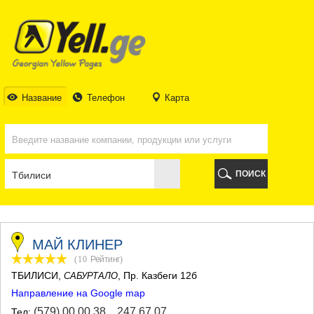
ТБИЛИСИ
ТБИЛИСИ
АБХАЗИЯ
ГАЛИ
АДЖАРИЯ
БАТУМИ
Название
Телефон
Карта
КЕДА
КОБУЛЕТИ
ШУАХЕВИ
ХЕЛВАЧАУРИ
ХУЛО
ПОИСК
ЧАКВИ
ГУРИЯ
ЛАНЧХУТИ
ОЗУРГЕТИ
ЧОХАТАУРИ
МАЙ КЛИНЕР
УРЕКИ
(10
Рейтинг
)
ИМЕРЕТИЯ
ТБИЛИСИ
,
, Пр. Казбеги 12б
САБУРТАЛО
БАГДАТИ
Направление на Google map
ВАНИ
ЗЕСТАФОНИ
(579) 00 00 38
,
247 67 07
Тел: