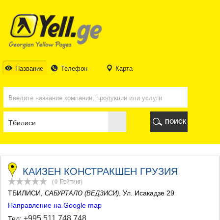
ТБИЛИСИ
ТБИЛИСИ
АБХАЗИЯ
ГАЛИ
АДЖАРИЯ
БАТУМИ
Название
Телефон
Карта
КЕДА
КОБУЛЕТИ
ШУАХЕВИ
ХЕЛВАЧАУРИ
ХУЛО
ПОИСК
ЧАКВИ
ГУРИЯ
ЛАНЧХУТИ
ОЗУРГЕТИ
ЧОХАТАУРИ
КАИЗЕН КОНСТРАКШЕН ГРУЗИЯ
УРЕКИ
(0
Рейтинг
)
ИМЕРЕТИЯ
ТБИЛИСИ
,
, Ул. Исакадзе 29
САБУРТАЛО (ВЕДЗИСИ)
БАГДАТИ
Направление на Google map
ВАНИ
ЗЕСТАФОНИ
+995 511 748 748
Тел: