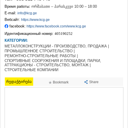
ТЕРДЖОЛА
Время работы:
ორშაბათი – პარასკევი 10:00 – 18:00
САМТРЕДИА
E-mail:
info@kcg.ge
САЧХЕРЕ
Вебсайт:
https://www.kcg.ge
ТКИБУЛИ
facebook:
https://www.facebook.com/www.kcg.ge
КУТАИСИ
ЦКАЛТУБО
Идентификационный номер:
405190252
ЧИАТУРА
КАТЕГОРИИ:
ХАРАГАУЛИ
МЕТАЛЛОКОНСТРУКЦИИ - ПРОИЗВОДСТВО, ПРОДАЖА |
ХОНИ
ПРОМЫШЛЕННОЕ СТРОИТЕЛЬСТВО |
РЕМОНТНО-СТРОИТЕЛЬНЫЕ РАБОТЫ |
КАХЕТИЯ
СПОРТИВНЫЕ СООРУЖЕНИЯ И ПЛОЩАДКИ, ПАРКИ,
АХМЕТА
АТТРАКЦИОНЫ - СТРОИТЕЛЬСТВО, МОНТАЖ |
ГУРДЖААНИ
СТРОИТЕЛЬНЫЕ КОМПАНИИ
ДЕДОПЛИСЦКАРО
ТЕЛАВИ
რედაქტირება
Share
Bookmark
ЛАГОДЕХИ
САГАРЕДЖО
СИГНАГИ
КВАРЕЛИ
ЦНОРИ
МЦХЕТА-МТИАНЕТИ
ДУШЕТИ
ТИАНЕТИ