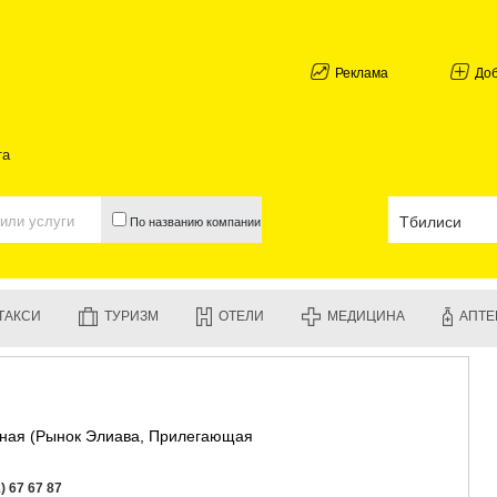
АБХАЗИЯ
ГАЛИ
АДЖАРИЯ
Реклама
До
БАТУМИ
КЕДА
КОБУЛЕТИ
та
ШУАХЕВИ
ХЕЛВАЧАУ
ХУЛО
По названию компании
ЧАКВИ
ГУРИЯ
ЛАНЧХУТИ
ОЗУРГЕТИ
ТАКСИ
ТУРИЗМ
ОТЕЛИ
МЕДИЦИНА
АПТЕ
ЧОХАТАУР
УРЕКИ
ИМЕРЕТИЯ
БАГДАТИ
ВАНИ
жная (Рынок Элиава, Прилегающая
ЗЕСТАФО
ТЕРДЖОЛ
САМТРЕД
) 67 67 87