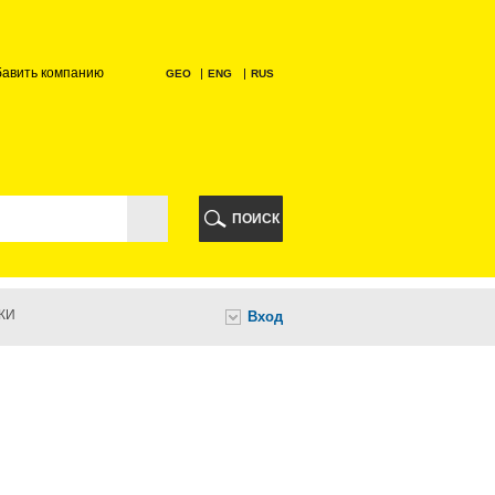
бавить компанию
GEO
ENG
RUS
РИ
ПОИСК
КИ
Вход
И
НИ
А
ИА