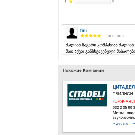
1
0
fini
10.10.2016
ძალიან მაგარი კომპანიაა ძალია
მათ აქვთ განსხვავებული მასალებ
Похожие Компании
ЦИТАДЕ
ТБИЛИСИ
ГОРЯЧАЯ Л
032 2 35 00 
Метал, опа
звукоизоляц
website