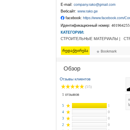
E-mail:
company.rako@gmail.com
Вебсайт:
www.rako.ge
facebook:
https://www.facebook.com/C
Идентификационный номер:
401964255
КАТЕГОРИИ:
СТРОИТЕЛЬНЫЕ МАТЕРИАЛЫ |
СТ
რედაქტირება
Bookmark
Обзор
Отзывы клиентов
(5/5)
1
отзывов
ს
5
1
4
0
3
0
2
0