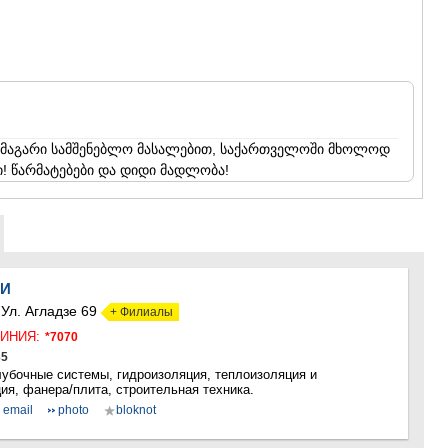
ГУДАУРИ
АХАЛГОРИ
РАЧА-ЛЕЧХ
СВАНЕТИЯ
АМБРОЛА
ЛЕНТЕХИ
ОНИ
ЦАГЕРИ
ნ მაგარი სამშენებლო მასალებით, საქართველოში მხოლოდ
МЕГРЕЛИЯ/
ი! წარმატებები და დიდი მადლობა!
СВАНЕТИЯ
АБАША
ЗУГДИДИ
МАРТВИЛ
МЕСТИА
СЕНАКИ
ЛИ
ПОТИ
.
Ул. Агладзе 69
+ Филиалы
ЧХОРОЦК
ИНИЯ:
*7070
ЦАЛЕНДЖ
35
ХОБИ
лубочные системы, гидроизоляция, теплоизоляция и
АНАКЛИА
ия, фанера/плита, строительная техника.
ДЖВАРИ
email
photo
bloknot
САМЦХЕ-ДЖ
АДИГЕНИ