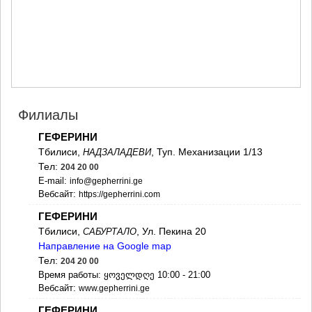
МЦХЕТА
СТЕПАНЦМИНДА (КАЗБЕГИ)
ГУДАУРИ
АХАЛГОРИ
РАЧА-ЛЕЧХУМИ/НИЖНЯЯ
СВАНЕТИЯ
АМБРОЛАУРИ
ЛЕНТЕХИ
Филиалы
ОНИ
ЦАГЕРИ
ГЕФЕРИНИ
МЕГРЕЛИЯ/ВЕРХНЯЯ
Тбилиси,
, Туп. Механизации 1/13
НАДЗАЛАДЕВИ
СВАНЕТИЯ
Тел:
204 20 00
АБАША
E-mail:
info@gepherrini.ge
ЗУГДИДИ
Вебсайт:
https://gepherrini.com
МАРТВИЛИ
ГЕФЕРИНИ
МЕСТИА
СЕНАКИ
Тбилиси,
, Ул. Пекина 20
САБУРТАЛО
ПОТИ
Направление на Google map
ЧХОРОЦКУ
Тел:
204 20 00
ЦАЛЕНДЖИХА
Время работы: ყოველდღე 10:00 - 21:00
ХОБИ
Вебсайт:
www.gepherrini.ge
АНАКЛИА
ГЕФЕРИНИ