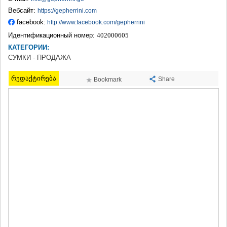
ТЕРДЖОЛА
Вебсайт:
https://gepherrini.com
САМТРЕДИА
facebook:
http://www.facebook.com/gepherrini
САЧХЕРЕ
Идентификационный номер:
402000605
ТКИБУЛИ
КАТЕГОРИИ:
КУТАИСИ
СУМКИ - ПРОДАЖА
ЦКАЛТУБО
ЧИАТУРА
რედაქტირება
ХАРАГАУЛИ
Share
Bookmark
ХОНИ
КАХЕТИЯ
АХМЕТА
ГУРДЖААНИ
ДЕДОПЛИСЦКАРО
ТЕЛАВИ
ЛАГОДЕХИ
САГАРЕДЖО
СИГНАГИ
КВАРЕЛИ
ЦНОРИ
МЦХЕТА-МТИАНЕТИ
ДУШЕТИ
ТИАНЕТИ