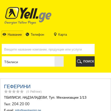
ТБИЛИСИ
ТБИЛИСИ
АБХАЗИЯ
ГАЛИ
АДЖАРИЯ
БАТУМИ
Название
Телефон
Карта
КЕДА
КОБУЛЕТИ
ШУАХЕВИ
ХЕЛВАЧАУРИ
ХУЛО
ПОИСК
ЧАКВИ
ГУРИЯ
ЛАНЧХУТИ
ОЗУРГЕТИ
ЧОХАТАУРИ
ГЕФЕРИНИ
УРЕКИ
(0
Рейтинг
)
ИМЕРЕТИЯ
ТБИЛИСИ
,
, Туп. Механизации 1/13
НАДЗАЛАДЕВИ
БАГДАТИ
204 20 00
Тел:
ВАНИ
ЗЕСТАФОНИ
E-mail:
info@gepherrini.ge