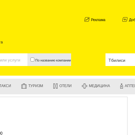
АБХАЗИЯ
ГАЛИ
АДЖАРИЯ
Реклама
До
БАТУМИ
КЕДА
КОБУЛЕТИ
та
ШУАХЕВИ
ХЕЛВАЧАУ
ХУЛО
По названию компании
ЧАКВИ
ГУРИЯ
ЛАНЧХУТИ
ОЗУРГЕТИ
ТАКСИ
ТУРИЗМ
ОТЕЛИ
МЕДИЦИНА
АПТЕ
ЧОХАТАУР
УРЕКИ
ИМЕРЕТИЯ
БАГДАТИ
ВАНИ
ЗЕСТАФО
ТЕРДЖОЛ
САМТРЕД
00