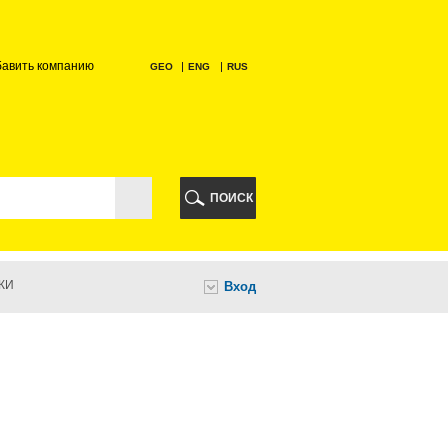
бавить компанию
GEO
ENG
RUS
РИ
ПОИСК
КИ
Вход
И
НИ
А
ИА