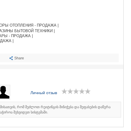
САЧХЕРЕ
ТКИБУЛИ
КУТАИСИ
ЦКАЛТУБО
ЧИАТУРА
ОРЫ ОТОПЛЕНИЯ - ПРОДАЖА |
ХАРАГАУЛ
АЗИНЫ БЫТОВОЙ ТЕХНИКИ |
РЫ - ПРОДАЖА |
ХОНИ
ДАЖА |
КАХЕТИЯ
АХМЕТА
ГУРДЖАА
Share
ДЕДОПЛИ
ТЕЛАВИ
ЛАГОДЕХИ
САГАРЕД
СИГНАГИ
КВАРЕЛИ
Личный отзыв
ЦНОРИ
МЦХЕТА-МТ
იმისათვის, რომ შეძლოთ რეიტინგის მინიჭება და შეფასების დაწერა
ДУШЕТИ
აჭიროა შეხვიდეთ სისტემაში.
ТИАНЕТИ
МЦХЕТА
СТЕПАНЦМ