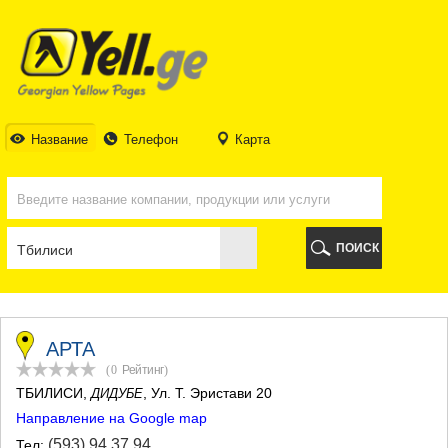
ТБИЛИСИ
ТБИЛИСИ
АБХАЗИЯ
ГАЛИ
АДЖАРИЯ
БАТУМИ
Название
Телефон
Карта
КЕДА
КОБУЛЕТИ
ШУАХЕВИ
ХЕЛВАЧАУРИ
ХУЛО
ПОИСК
ЧАКВИ
ГУРИЯ
ЛАНЧХУТИ
ОЗУРГЕТИ
ЧОХАТАУРИ
АРТА
УРЕКИ
(0
Рейтинг
)
ИМЕРЕТИЯ
ТБИЛИСИ
,
, Ул. Т. Эристави 20
ДИДУБЕ
БАГДАТИ
Направление на Google map
ВАНИ
ЗЕСТАФОНИ
(593) 94 37 94
Тел: