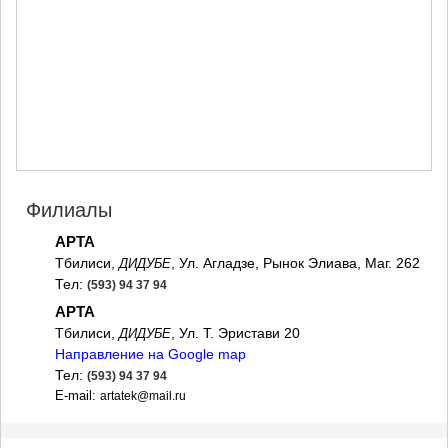
МЦХЕТА
СТЕПАНЦМИНДА (КАЗБЕГИ)
ГУДАУРИ
АХАЛГОРИ
РАЧА-ЛЕЧХУМИ/НИЖНЯЯ
СВАНЕТИЯ
АМБРОЛАУРИ
ЛЕНТЕХИ
ОНИ
ЦАГЕРИ
Филиалы
МЕГРЕЛИЯ/ВЕРХНЯЯ
СВАНЕТИЯ
АРТА
АБАША
Тбилиси,
, Ул. Агладзе, Рынок Элиава, Маг. 262
ДИДУБЕ
ЗУГДИДИ
Тел:
(593) 94 37 94
МАРТВИЛИ
АРТА
МЕСТИА
СЕНАКИ
Тбилиси,
, Ул. Т. Эристави 20
ДИДУБЕ
ПОТИ
Направление на Google map
ЧХОРОЦКУ
Тел:
(593) 94 37 94
ЦАЛЕНДЖИХА
E-mail:
artatek@mail.ru
ХОБИ
АНАКЛИА