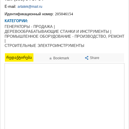
ТЕРДЖОЛА
E-mail:
artatek@mail.ru
САМТРЕДИА
Идентификационный номер:
205046154
САЧХЕРЕ
КАТЕГОРИИ:
ТКИБУЛИ
ГЕНЕРАТОРЫ - ПРОДАЖА |
КУТАИСИ
ДЕРЕВООБРАБАТЫВАЮЩИЕ СТАНКИ И ИНСТРУМЕНТЫ |
ЦКАЛТУБО
ПРОМЫШЛЕННОЕ ОБОРУДОВАНИЕ - ПРОИЗВОДСТВО, РЕМОНТ
ЧИАТУРА
|
ХАРАГАУЛИ
СТРОИТЕЛЬНЫЕ ЭЛЕКТРОИНСТРУМЕНТЫ
ХОНИ
КАХЕТИЯ
რედაქტირება
Share
Bookmark
АХМЕТА
ГУРДЖААНИ
ДЕДОПЛИСЦКАРО
ТЕЛАВИ
ЛАГОДЕХИ
САГАРЕДЖО
СИГНАГИ
КВАРЕЛИ
ЦНОРИ
МЦХЕТА-МТИАНЕТИ
ДУШЕТИ
ТИАНЕТИ