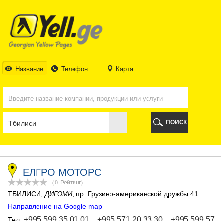
ТБИЛИСИ
ТБИЛИСИ
АБХАЗИЯ
ГАЛИ
АДЖАРИЯ
БАТУМИ
Название
Телефон
Карта
КЕДА
КОБУЛЕТИ
ШУАХЕВИ
ХЕЛВАЧАУРИ
ХУЛО
ПОИСК
ЧАКВИ
ГУРИЯ
ЛАНЧХУТИ
ОЗУРГЕТИ
ЧОХАТАУРИ
ЕЛГРО МОТОРС
УРЕКИ
(0
Рейтинг
)
ИМЕРЕТИЯ
ТБИЛИСИ
,
, пр. Грузино-американской дружбы 41
ДИГОМИ
БАГДАТИ
Направление на Google map
ВАНИ
ЗЕСТАФОНИ
+995 599 35 01 01
,
+995 571 20 33 30
,
+995 599 57
Тел: