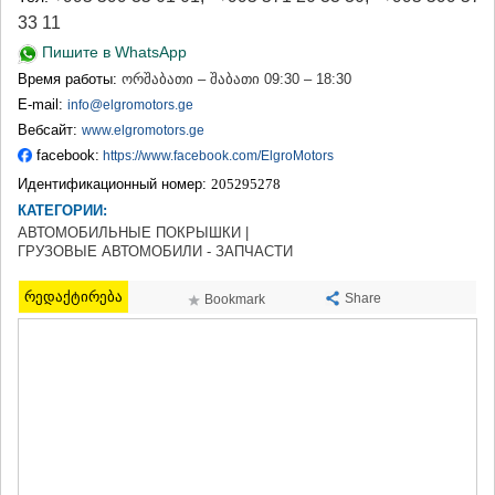
ТЕРДЖОЛА
33 11
САМТРЕДИА
Пишите в WhatsApp
САЧХЕРЕ
Время работы:
ორშაბათი – შაბათი 09:30 – 18:30
ТКИБУЛИ
E-mail:
КУТАИСИ
info@elgromotors.ge
ЦКАЛТУБО
Вебсайт:
www.elgromotors.ge
ЧИАТУРА
facebook:
https://www.facebook.com/ElgroMotors
ХАРАГАУЛИ
Идентификационный номер:
205295278
ХОНИ
КАТЕГОРИИ:
КАХЕТИЯ
АВТОМОБИЛЬНЫЕ ПОКРЫШКИ |
АХМЕТА
ГРУЗОВЫЕ АВТОМОБИЛИ - ЗАПЧАСТИ
ГУРДЖААНИ
ДЕДОПЛИСЦКАРО
რედაქტირება
Share
Bookmark
ТЕЛАВИ
ЛАГОДЕХИ
САГАРЕДЖО
СИГНАГИ
КВАРЕЛИ
ЦНОРИ
МЦХЕТА-МТИАНЕТИ
ДУШЕТИ
ТИАНЕТИ