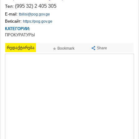
ТЕРДЖОЛА
(995 32) 2 405 305
Тел:
САМТРЕДИА
E-mail:
tbilisi@pog.gov.ge
САЧХЕРЕ
Вебсайт:
https://pog.gov.ge
ТКИБУЛИ
КАТЕГОРИИ:
КУТАИСИ
ПРОКУРАТУРЫ
ЦКАЛТУБО
ЧИАТУРА
რედაქტირება
ХАРАГАУЛИ
Share
Bookmark
ХОНИ
КАХЕТИЯ
АХМЕТА
ГУРДЖААНИ
ДЕДОПЛИСЦКАРО
ТЕЛАВИ
ЛАГОДЕХИ
САГАРЕДЖО
СИГНАГИ
КВАРЕЛИ
ЦНОРИ
МЦХЕТА-МТИАНЕТИ
ДУШЕТИ
ТИАНЕТИ