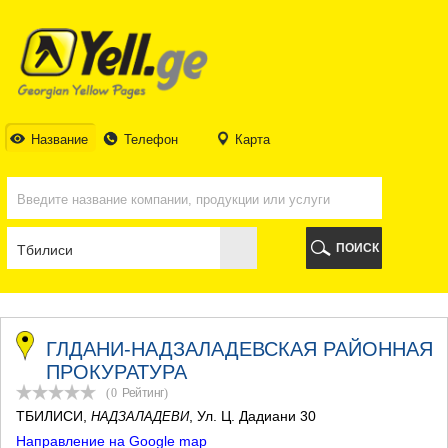
ТБИЛИСИ
ТБИЛИСИ
АБХАЗИЯ
ГАЛИ
АДЖАРИЯ
БАТУМИ
Название
Телефон
Карта
КЕДА
КОБУЛЕТИ
ШУАХЕВИ
ХЕЛВАЧАУРИ
ХУЛО
ПОИСК
ЧАКВИ
ГУРИЯ
ЛАНЧХУТИ
ОЗУРГЕТИ
ЧОХАТАУРИ
ГЛДАНИ-НАДЗАЛАДЕВСКАЯ РАЙОННАЯ
УРЕКИ
ПРОКУРАТУРА
ИМЕРЕТИЯ
(0
Рейтинг
)
БАГДАТИ
ТБИЛИСИ
,
, Ул. Ц. Дадиани 30
НАДЗАЛАДЕВИ
ВАНИ
Направление на Google map
ЗЕСТАФОНИ