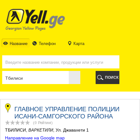
ТБИЛИСИ
ТБИЛИСИ
АБХАЗИЯ
ГАЛИ
АДЖАРИЯ
БАТУМИ
Название
Телефон
Карта
КЕДА
КОБУЛЕТИ
ШУАХЕВИ
ХЕЛВАЧАУРИ
ХУЛО
ПОИСК
ЧАКВИ
ГУРИЯ
ЛАНЧХУТИ
ОЗУРГЕТИ
ЧОХАТАУРИ
ГЛАВНОЕ УПРАВЛЕНИЕ ПОЛИЦИИ
УРЕКИ
ИСАНИ-САМГОРСКОГО РАЙОНА
ИМЕРЕТИЯ
(0
Рейтинг
)
БАГДАТИ
ТБИЛИСИ
,
, Ул. Джавахети 1
ВАРКЕТИЛИ
ВАНИ
Направление на Google map
ЗЕСТАФОНИ