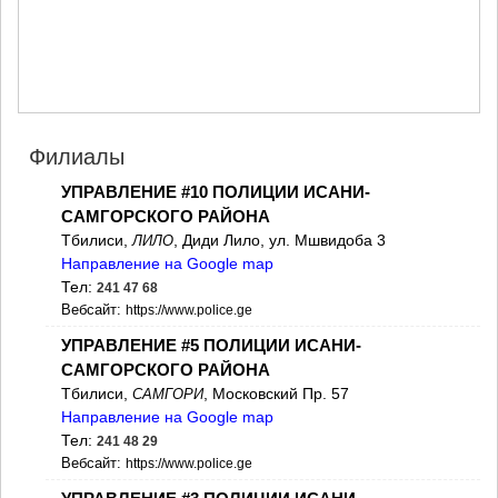
МЦХЕТА
СТЕПАНЦМИНДА (КАЗБЕГИ)
ГУДАУРИ
АХАЛГОРИ
РАЧА-ЛЕЧХУМИ/НИЖНЯЯ
СВАНЕТИЯ
АМБРОЛАУРИ
Филиалы
ЛЕНТЕХИ
УПРАВЛЕНИЕ #10 ПОЛИЦИИ ИСАНИ-
ОНИ
ЦАГЕРИ
САМГОРСКОГО РАЙОНА
МЕГРЕЛИЯ/ВЕРХНЯЯ
Тбилиси,
, Диди Лило, ул. Мшвидоба 3
ЛИЛО
СВАНЕТИЯ
Направление на Google map
АБАША
Тел:
241 47 68
ЗУГДИДИ
Вебсайт:
https://www.police.ge
МАРТВИЛИ
УПРАВЛЕНИЕ #5 ПОЛИЦИИ ИСАНИ-
МЕСТИА
СЕНАКИ
САМГОРСКОГО РАЙОНА
ПОТИ
Тбилиси,
, Московский Пр. 57
САМГОРИ
ЧХОРОЦКУ
Направление на Google map
ЦАЛЕНДЖИХА
Тел:
241 48 29
ХОБИ
Вебсайт:
https://www.police.ge
АНАКЛИА