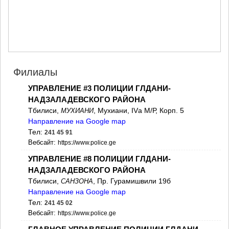
МЦХЕТА
СТЕПАНЦМИНДА (КАЗБЕГИ)
ГУДАУРИ
АХАЛГОРИ
РАЧА-ЛЕЧХУМИ/НИЖНЯЯ
СВАНЕТИЯ
АМБРОЛАУРИ
Филиалы
ЛЕНТЕХИ
УПРАВЛЕНИЕ #3 ПОЛИЦИИ ГЛДАНИ-
ОНИ
ЦАГЕРИ
НАДЗАЛАДЕВСКОГО РАЙОНА
МЕГРЕЛИЯ/ВЕРХНЯЯ
Тбилиси,
, Мухиани, IVа М/Р, Корп. 5
МУХИАНИ
СВАНЕТИЯ
Направление на Google map
АБАША
Тел:
241 45 91
ЗУГДИДИ
Вебсайт:
https://www.police.ge
МАРТВИЛИ
УПРАВЛЕНИЕ #8 ПОЛИЦИИ ГЛДАНИ-
МЕСТИА
СЕНАКИ
НАДЗАЛАДЕВСКОГО РАЙОНА
ПОТИ
Тбилиси,
, Пр. Гурамишвили 19б
САНЗОНА
ЧХОРОЦКУ
Направление на Google map
ЦАЛЕНДЖИХА
Тел:
241 45 02
ХОБИ
Вебсайт:
https://www.police.ge
АНАКЛИА