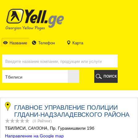
ТБИЛИСИ
ТБИЛИСИ
АБХАЗИЯ
ГАЛИ
АДЖАРИЯ
БАТУМИ
Название
Телефон
Карта
КЕДА
КОБУЛЕТИ
ШУАХЕВИ
ХЕЛВАЧАУРИ
ХУЛО
ПОИСК
ЧАКВИ
ГУРИЯ
ЛАНЧХУТИ
ОЗУРГЕТИ
ЧОХАТАУРИ
ГЛАВНОЕ УПРАВЛЕНИЕ ПОЛИЦИИ
УРЕКИ
ГЛДАНИ-НАДЗАЛАДЕВСКОГО РАЙОНА
ИМЕРЕТИЯ
(0
Рейтинг
)
БАГДАТИ
ТБИЛИСИ
,
, Пр. Гурамишвили 19б
САНЗОНА
ВАНИ
Направление на Google map
ЗЕСТАФОНИ