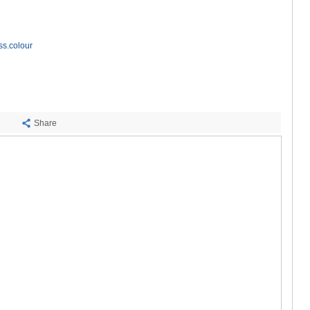
САЧХЕРЕ
ТКИБУЛИ
КУТАИСИ
ЦКАЛТУБО
ss.colour
ЧИАТУРА
ХАРАГАУЛ
ХОНИ
КАХЕТИЯ
АХМЕТА
Share
ГУРДЖАА
ДЕДОПЛИ
ТЕЛАВИ
ЛАГОДЕХИ
САГАРЕД
СИГНАГИ
КВАРЕЛИ
ЦНОРИ
МЦХЕТА-МТ
ДУШЕТИ
ТИАНЕТИ
МЦХЕТА
СТЕПАНЦМ