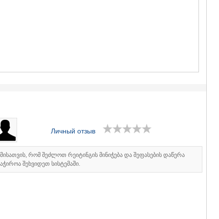
ГУДАУРИ
АХАЛГОРИ
РАЧА-ЛЕЧХ
СВАНЕТИЯ
АМБРОЛА
ЛЕНТЕХИ
ОНИ
ЦАГЕРИ
МЕГРЕЛИЯ/
СВАНЕТИЯ
АБАША
ЗУГДИДИ
МАРТВИЛ
МЕСТИА
Личный отзыв
СЕНАКИ
ПОТИ
იმისათვის, რომ შეძლოთ რეიტინგის მინიჭება და შეფასების დაწერა
ЧХОРОЦК
აჭიროა შეხვიდეთ სისტემაში.
ЦАЛЕНДЖ
ХОБИ
АНАКЛИА
ДЖВАРИ
САМЦХЕ-ДЖ
АДИГЕНИ