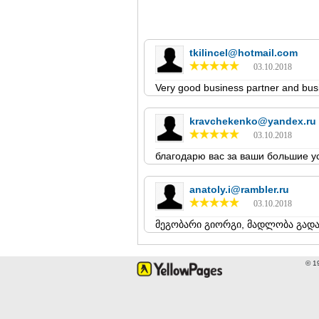
tkilincel@hotmail.com
03.10.2018
Very good business partner and bus
kravchekenko@yandex.ru
03.10.2018
благодарю вас за ваши большие ус
anatoly.i@rambler.ru
03.10.2018
მეგობარი გიორგი, მადლობა გად
© 1