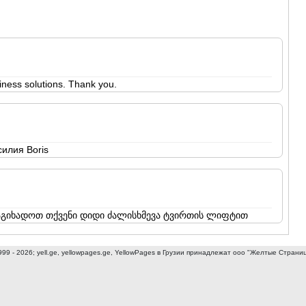
АСПИНДЗ
АХАЛКАЛА
АХАЛЦИХ
БОРЖОМИ
НИНОЦМИ
АБАСТУМ
iness solutions. Thank you.
БАКУРИА
ВАЛЕ
КВЕМО КАРТ
БОЛНИСИ
илия Boris
ГАРДАБАН
ДМАНИСИ
ТЕТРИЦКА
МАРНЕУЛ
РУСТАВИ
აგიხადოთ თქვენი დიდი ძალისხმევა ტვირთის ლიფტით
ЦАЛКА
ШИДА КАРТ
ГОРИ
999 - 2026; yell.ge, yellowpages.ge, YellowPages
в Грузии принадлежат ооо "Желтые Страни
КАСПИ
КАРЕЛИ
ХАШУРИ
ГРУЗИЯ