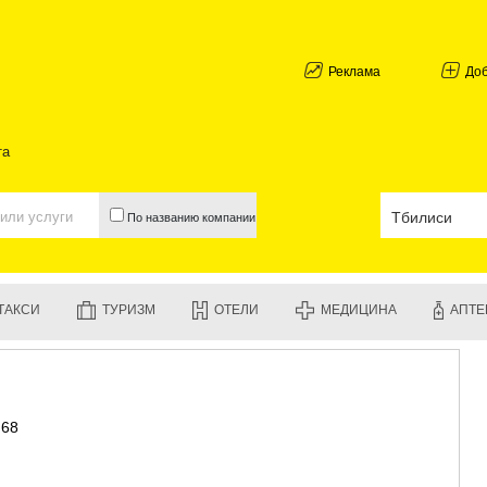
АБХАЗИЯ
ГАЛИ
АДЖАРИЯ
Реклама
До
БАТУМИ
КЕДА
КОБУЛЕТИ
та
ШУАХЕВИ
ХЕЛВАЧАУ
ХУЛО
По названию компании
ЧАКВИ
ГУРИЯ
ЛАНЧХУТИ
ОЗУРГЕТИ
ТАКСИ
ТУРИЗМ
ОТЕЛИ
МЕДИЦИНА
АПТЕ
ЧОХАТАУР
УРЕКИ
ИМЕРЕТИЯ
БАГДАТИ
ВАНИ
 68
ЗЕСТАФО
ТЕРДЖОЛ
САМТРЕД