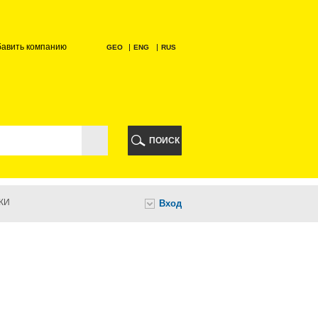
бавить компанию
GEO
ENG
RUS
РИ
ПОИСК
КИ
Вход
И
НИ
А
ИА