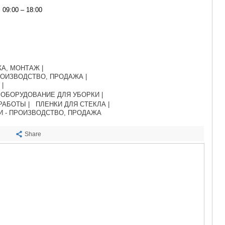
САЧХЕРЕ
09:00 – 18:00
ТКИБУЛИ
КУТАИСИ
ЦКАЛТУБО
ЧИАТУРА
ХАРАГАУЛ
ХОНИ
А, МОНТАЖ |
КАХЕТИЯ
ОИЗВОДСТВО, ПРОДАЖА |
АХМЕТА
|
ОБОРУДОВАНИЕ ДЛЯ УБОРКИ |
ГУРДЖАА
РАБОТЫ |
ПЛЕНКИ ДЛЯ СТЕКЛА |
ДЕДОПЛИ
И - ПРОИЗВОДСТВО, ПРОДАЖА
ТЕЛАВИ
ЛАГОДЕХИ
Share
САГАРЕД
СИГНАГИ
КВАРЕЛИ
ЦНОРИ
МЦХЕТА-МТ
ДУШЕТИ
ТИАНЕТИ
МЦХЕТА
СТЕПАНЦМ