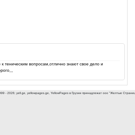
АСПИНДЗ
АХАЛКАЛА
АХАЛЦИХ
БОРЖОМИ
НИНОЦМИ
АБАСТУМ
БАКУРИА
ВАЛЕ
КВЕМО КАРТ
БОЛНИСИ
к теническим вопросам,отлично знают свое дело и
ГАРДАБАН
рого,,,
ДМАНИСИ
ТЕТРИЦКА
МАРНЕУЛ
РУСТАВИ
999 - 2026; yell.ge, yellowpages.ge, YellowPages
в Грузии принадлежат ооо "Желтые Страни
ЦАЛКА
ШИДА КАРТ
ГОРИ
КАСПИ
КАРЕЛИ
ХАШУРИ
ГРУЗИЯ