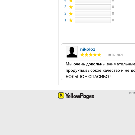
4
0
3
0
2
0
1
0
nikoloz
18.02.2021
Мы очень довольны,внимательные 
продукты,высокое качество и не до
БОЛЬШОЕ СПАСИБО !
© 1