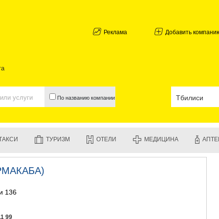
АБХАЗИЯ
ГАЛИ
АДЖАРИЯ
Реклама
Добавить компани
БАТУМИ
КЕДА
КОБУЛЕТИ
та
ШУАХЕВИ
ХЕЛВАЧАУ
ХУЛО
По названию компании
ЧАКВИ
ГУРИЯ
ЛАНЧХУТИ
ОЗУРГЕТИ
ТАКСИ
ТУРИЗМ
ОТЕЛИ
МЕДИЦИНА
АПТЕ
ЧОХАТАУР
УРЕКИ
ИМЕРЕТИЯ
РМАКАБА)
БАГДАТИ
ВАНИ
и 136
ЗЕСТАФО
ТЕРДЖОЛ
САМТРЕД
11 99