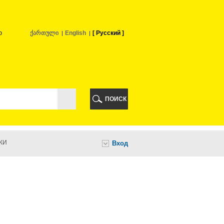
ю
ქართული
English
Русский
РИ
ПОИСК
КИ
Вход
И
НИ
А
ИА