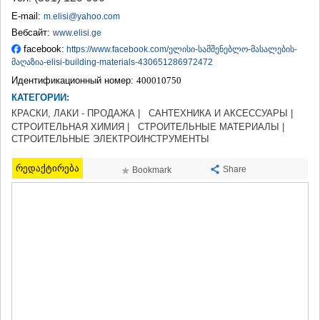
ТЕРДЖОЛА
E-mail:
m.elisi@yahoo.com
САМТРЕДИА
Вебсайт:
www.elisi.ge
САЧХЕРЕ
facebook:
https://www.facebook.com/ელისი-სამშენებლო-მასალების-
ТКИБУЛИ
მაღაზია-elisi-building-materials-430651286972472
КУТАИСИ
Идентификационный номер:
400010750
ЦКАЛТУБО
ЧИАТУРА
КАТЕГОРИИ:
ХАРАГАУЛИ
КРАСКИ, ЛАКИ - ПРОДАЖА |
САНТЕХНИКА И АКСЕССУАРЫ |
ХОНИ
СТРОИТЕЛЬНАЯ ХИМИЯ |
СТРОИТЕЛЬНЫЕ МАТЕРИАЛЫ |
СТРОИТЕЛЬНЫЕ ЭЛЕКТРОИНСТРУМЕНТЫ
КАХЕТИЯ
АХМЕТА
რედაქტირება
Share
Bookmark
ГУРДЖААНИ
ДЕДОПЛИСЦКАРО
ТЕЛАВИ
ЛАГОДЕХИ
САГАРЕДЖО
СИГНАГИ
КВАРЕЛИ
ЦНОРИ
МЦХЕТА-МТИАНЕТИ
ДУШЕТИ
ТИАНЕТИ