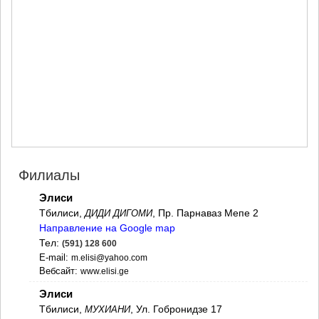
МЦХЕТА
СТЕПАНЦМИНДА (КАЗБЕГИ)
ГУДАУРИ
АХАЛГОРИ
РАЧА-ЛЕЧХУМИ/НИЖНЯЯ
СВАНЕТИЯ
АМБРОЛАУРИ
ЛЕНТЕХИ
ОНИ
ЦАГЕРИ
МЕГРЕЛИЯ/ВЕРХНЯЯ
СВАНЕТИЯ
Филиалы
АБАША
ЗУГДИДИ
Элиси
МАРТВИЛИ
Тбилиси,
, Пр. Парнаваз Мепе 2
ДИДИ ДИГОМИ
МЕСТИА
Направление на Google map
СЕНАКИ
Тел:
(591) 128 600
ПОТИ
E-mail:
m.elisi@yahoo.com
ЧХОРОЦКУ
Вебсайт:
www.elisi.ge
ЦАЛЕНДЖИХА
ХОБИ
Элиси
АНАКЛИА
Тбилиси,
, Ул. Гобронидзе 17
МУХИАНИ