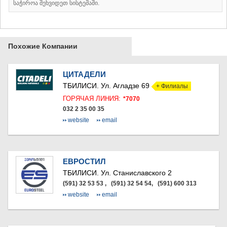
საჭიროა შეხვიდეთ სისტემაში.
КАРЕЛИ
ХАШУРИ
ГРУЗИЯ
Похожие Компании
ЦИТАДЕЛИ
ТБИЛИСИ.
Ул. Агладзе 69
+ Филиалы
ГОРЯЧАЯ ЛИНИЯ:
*7070
032 2 35 00 35
website
email
ЕВРОСТИЛ
ТБИЛИСИ.
Ул. Станиславского 2
(591) 32 53 53 , (591) 32 54 54, (591) 600 313
website
email