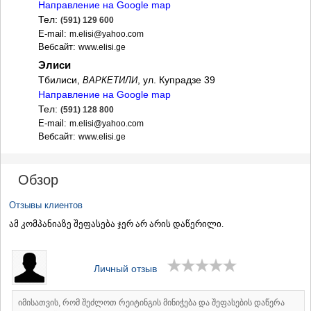
ДЖВАРИ
Направление на Google map
САМЦХЕ-ДЖАВАХЕТИ
Тел:
(591) 129 600
АДИГЕНИ
E-mail:
m.elisi@yahoo.com
АСПИНДЗА
Вебсайт:
www.elisi.ge
АХАЛКАЛАКИ
Элиси
АХАЛЦИХЕ
Тбилиси,
, ул. Купрадзе 39
ВАРКЕТИЛИ
БОРЖОМИ
Направление на Google map
НИНОЦМИНДА
Тел:
(591) 128 800
АБАСТУМАНИ
E-mail:
m.elisi@yahoo.com
БАКУРИАНИ
Вебсайт:
www.elisi.ge
ВАЛЕ
КВЕМО КАРТЛИ
БОЛНИСИ
Обзор
ГАРДАБАНИ
ДМАНИСИ
Отзывы клиентов
ТЕТРИЦКАРО
ამ კომპანიაზე შეფასება ჯერ არ არის დაწერილი.
МАРНЕУЛИ
РУСТАВИ
ЦАЛКА
Личный отзыв
ШИДА КАРТЛИ
ГОРИ
КАСПИ
იმისათვის, რომ შეძლოთ რეიტინგის მინიჭება და შეფასების დაწერა