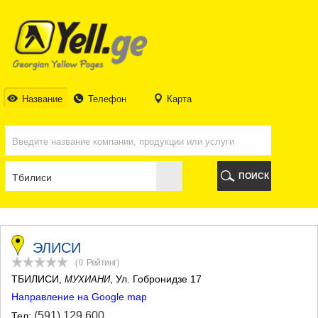
ТБИЛИСИ
ТБИЛИСИ
АБХАЗИЯ
ГАЛИ
АДЖАРИЯ
БАТУМИ
Название
Телефон
Карта
КЕДА
КОБУЛЕТИ
ШУАХЕВИ
ХЕЛВАЧАУРИ
ХУЛО
ПОИСК
ЧАКВИ
ГУРИЯ
ЛАНЧХУТИ
ОЗУРГЕТИ
ЧОХАТАУРИ
ЭЛИСИ
УРЕКИ
(0
Рейтинг
)
ИМЕРЕТИЯ
ТБИЛИСИ
,
, Ул. Гобронидзе 17
МУХИАНИ
БАГДАТИ
Направление на Google map
ВАНИ
ЗЕСТАФОНИ
(591) 129 600
Тел: