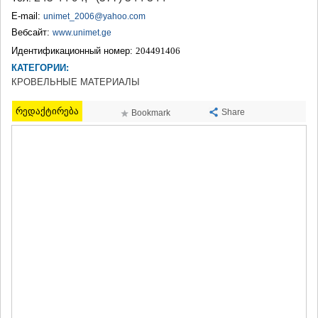
ТЕРДЖОЛА
E-mail:
unimet_2006@yahoo.com
САМТРЕДИА
Вебсайт:
www.unimet.ge
САЧХЕРЕ
Идентификационный номер:
204491406
ТКИБУЛИ
КАТЕГОРИИ:
КУТАИСИ
ЦКАЛТУБО
КРОВЕЛЬНЫЕ МАТЕРИАЛЫ
ЧИАТУРА
ХАРАГАУЛИ
რედაქტირება
Share
Bookmark
ХОНИ
КАХЕТИЯ
АХМЕТА
ГУРДЖААНИ
ДЕДОПЛИСЦКАРО
ТЕЛАВИ
ЛАГОДЕХИ
САГАРЕДЖО
СИГНАГИ
КВАРЕЛИ
ЦНОРИ
МЦХЕТА-МТИАНЕТИ
ДУШЕТИ
ТИАНЕТИ