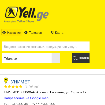
ТБИЛИСИ
ТБИЛИСИ
АБХАЗИЯ
ГАЛИ
АДЖАРИЯ
БАТУМИ
Название
Телефон
Карта
КЕДА
КОБУЛЕТИ
ШУАХЕВИ
ХЕЛВАЧАУРИ
ХУЛО
ПОИСК
ЧАКВИ
ГУРИЯ
ЛАНЧХУТИ
ОЗУРГЕТИ
ЧОХАТАУРИ
УНИМЕТ
УРЕКИ
(1
Рейтинг
)
ИМЕРЕТИЯ
ТБИЛИСИ
,
, село Поничала, ул. Эгриси 17
ПОНИЧАЛА
БАГДАТИ
Направление на Google map
ВАНИ
ЗЕСТАФОНИ
245 44 94
,
(577) 544 344
Тел: