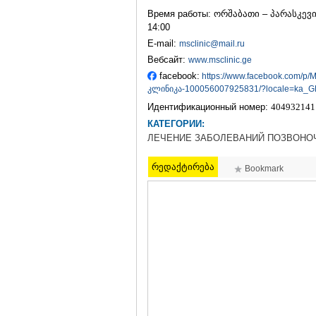
Время работы: ორშაბათი – პარასკევი 1
14:00
E-mail:
msclinic@mail.ru
Вебсайт:
www.msclinic.ge
facebook:
https://www.facebook.com/p/
კლინიკა-100056007925831/?locale=ka_G
Идентификационный номер:
404932141
КАТЕГОРИИ:
ЛЕЧЕНИЕ ЗАБОЛЕВАНИЙ ПОЗВОНО
რედაქტირება
Bookmark