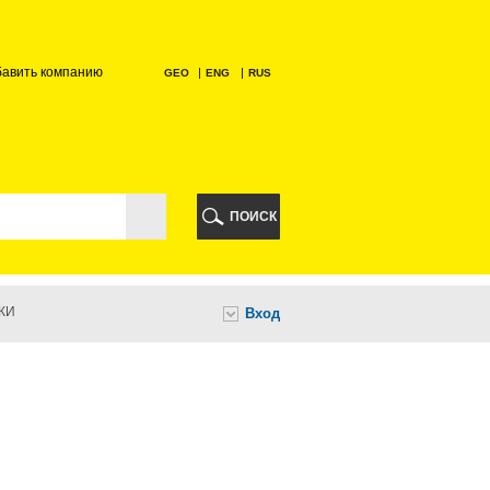
бавить компанию
GEO
ENG
RUS
РИ
ПОИСК
КИ
Вход
И
НИ
А
ИА