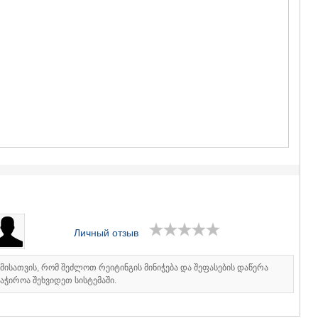
ГУДАУРИ
АХАЛГОРИ
РАЧА-ЛЕЧХ
СВАНЕТИЯ
АМБРОЛА
ЛЕНТЕХИ
ОНИ
ЦАГЕРИ
МЕГРЕЛИЯ/
СВАНЕТИЯ
АБАША
ЗУГДИДИ
МАРТВИЛ
МЕСТИА
СЕНАКИ
ПОТИ
ЧХОРОЦК
Личный отзыв
ЦАЛЕНДЖ
ХОБИ
იმისათვის, რომ შეძლოთ რეიტინგის მინიჭება და შეფასების დაწერა
АНАКЛИА
აჭიროა შეხვიდეთ სისტემაში.
ДЖВАРИ
САМЦХЕ-ДЖ
АДИГЕНИ