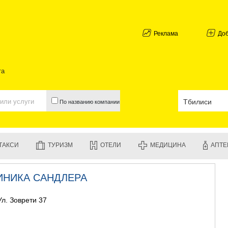
АБХАЗИЯ
ГАЛИ
АДЖАРИЯ
Реклама
До
БАТУМИ
КЕДА
КОБУЛЕТИ
та
ШУАХЕВИ
ХЕЛВАЧАУ
ХУЛО
По названию компании
ЧАКВИ
ГУРИЯ
ЛАНЧХУТИ
ОЗУРГЕТИ
ТАКСИ
ТУРИЗМ
ОТЕЛИ
МЕДИЦИНА
АПТЕ
ЧОХАТАУР
УРЕКИ
ИМЕРЕТИЯ
ИНИКА САНДЛЕРА
БАГДАТИ
ВАНИ
 Ул. Зоврети 37
ЗЕСТАФО
ТЕРДЖОЛ
САМТРЕД