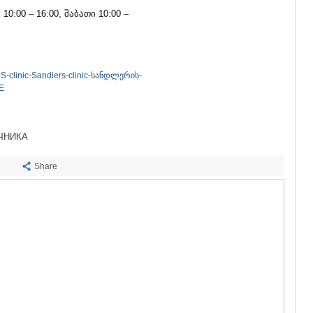
САЧХЕРЕ
0:00 – 16:00, შაბათი 10:00 –
ТКИБУЛИ
КУТАИСИ
ЦКАЛТУБО
ЧИАТУРА
ХАРАГАУЛ
MS-clinic-Sandlers-clinic-სანდლერის-
ХОНИ
E
КАХЕТИЯ
АХМЕТА
ГУРДЖАА
ЧНИКА
ДЕДОПЛИ
ТЕЛАВИ
Share
ЛАГОДЕХИ
САГАРЕД
СИГНАГИ
КВАРЕЛИ
ЦНОРИ
МЦХЕТА-МТ
ДУШЕТИ
ТИАНЕТИ
МЦХЕТА
СТЕПАНЦМ