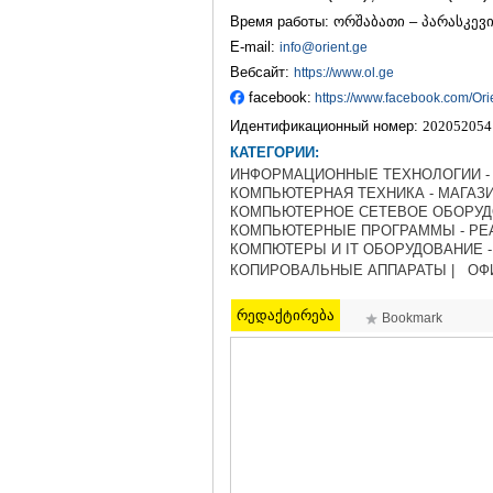
Время работы: ორშაბათი – პარასკევი 
E-mail:
info@orient.ge
Вебсайт:
https://www.ol.ge
facebook:
https://www.facebook.com/Ori
Идентификационный номер:
202052054
КАТЕГОРИИ:
ИНФОРМАЦИОННЫЕ ТЕХНОЛОГИИ - I
КОМПЬЮТЕРНАЯ ТЕХНИКА - МАГАЗИ
КОМПЬЮТЕРНОЕ СЕТЕВОЕ ОБОРУДО
КОМПЬЮТЕРНЫЕ ПРОГРАММЫ - РЕА
КОМПЮТЕРЫ И IT ОБОРУДОВАНИЕ - 
КОПИРОВАЛЬНЫЕ АППАРАТЫ |
ОФ
რედაქტირება
Bookmark