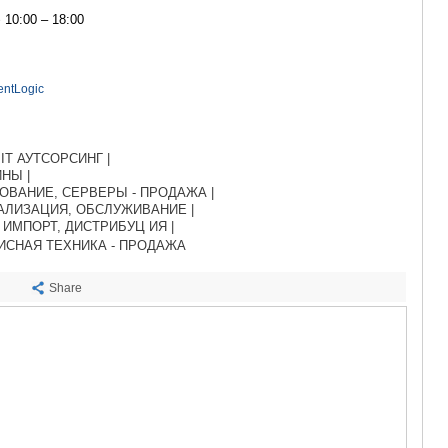
САЧХЕРЕ
10:00 – 18:00
ТКИБУЛИ
КУТАИСИ
ЦКАЛТУБО
ЧИАТУРА
entLogic
ХАРАГАУЛ
ХОНИ
КАХЕТИЯ
T АУТСОРСИНГ |
АХМЕТА
НЫ |
ГУРДЖАА
ВАНИЕ, СЕРВЕРЫ - ПРОДАЖА |
ДЕДОПЛИ
ЛИЗАЦИЯ, ОБСЛУЖИВАНИЕ |
ИМПОРТ, ДИСТРИБУЦ ИЯ |
ТЕЛАВИ
ИСНАЯ ТЕХНИКА - ПРОДАЖА
ЛАГОДЕХИ
САГАРЕД
Share
СИГНАГИ
КВАРЕЛИ
ЦНОРИ
МЦХЕТА-МТ
ДУШЕТИ
ТИАНЕТИ
МЦХЕТА
СТЕПАНЦМ