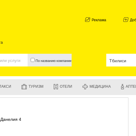
АБХАЗИЯ
ГАЛИ
АДЖАРИЯ
Реклама
До
БАТУМИ
КЕДА
КОБУЛЕТИ
та
ШУАХЕВИ
ХЕЛВАЧАУ
ХУЛО
По названию компании
ЧАКВИ
ГУРИЯ
ЛАНЧХУТИ
ОЗУРГЕТИ
ТАКСИ
ТУРИЗМ
ОТЕЛИ
МЕДИЦИНА
АПТЕ
ЧОХАТАУР
УРЕКИ
ИМЕРЕТИЯ
БАГДАТИ
ВАНИ
я Данелия 4
ЗЕСТАФО
ТЕРДЖОЛ
САМТРЕД