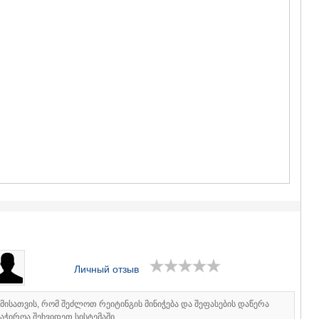
ГУДАУРИ
АХАЛГОРИ
РАЧА-ЛЕЧХ
СВАНЕТИЯ
АМБРОЛА
ЛЕНТЕХИ
ОНИ
ЦАГЕРИ
МЕГРЕЛИЯ/
СВАНЕТИЯ
АБАША
ЗУГДИДИ
МАРТВИЛ
МЕСТИА
СЕНАКИ
ПОТИ
ЧХОРОЦК
ЦАЛЕНДЖ
ХОБИ
Личный отзыв
АНАКЛИА
ДЖВАРИ
САМЦХЕ-ДЖ
იმისათვის, რომ შეძლოთ რეიტინგის მინიჭება და შეფასების დაწერა
აჭიროა შეხვიდეთ სისტემაში.
АДИГЕНИ