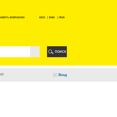
бавить компанию
GEO
ENG
RUS
РИ
ПОИСК
КИ
Вход
И
НИ
А
ИА