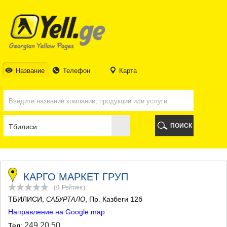
ТБИЛИСИ
ТБИЛИСИ
АБХАЗИЯ
ГАЛИ
АДЖАРИЯ
БАТУМИ
Название
Телефон
Карта
КЕДА
КОБУЛЕТИ
ШУАХЕВИ
ХЕЛВАЧАУРИ
ХУЛО
ПОИСК
ЧАКВИ
ГУРИЯ
ЛАНЧХУТИ
ОЗУРГЕТИ
ЧОХАТАУРИ
КАРГО МАРКЕТ ГРУП
УРЕКИ
(0
Рейтинг
)
ИМЕРЕТИЯ
ТБИЛИСИ
,
, Пр. Казбеги 12б
САБУРТАЛО
БАГДАТИ
Направление на Google map
ВАНИ
ЗЕСТАФОНИ
249 20 50
Тел: