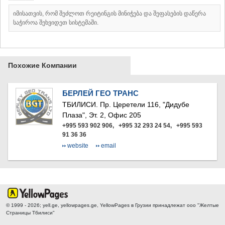
ДЖВАРИ
САМЦХЕ-ДЖАВАХЕТИ
იმისათვის, რომ შეძლოთ რეიტინგის მინიჭება და შეფასების დაწერა
საჭიროა შეხვიდეთ სისტემაში.
АДИГЕНИ
АСПИНДЗА
АХАЛКАЛАКИ
АХАЛЦИХЕ
БОРЖОМИ
Похожие Компании
НИНОЦМИНДА
АБАСТУМАНИ
БЕРЛЕЙ ГЕО ТРАНС
БАКУРИАНИ
ВАЛЕ
ТБИЛИСИ.
Пр. Церетели 116, "Дидубе
КВЕМО КАРТЛИ
Плаза", Эт. 2, Офис 205
+995 593 902 906, +995 32 293 24 54, +995 593
БОЛНИСИ
91 36 36
ГАРДАБАНИ
website
email
ДМАНИСИ
ТЕТРИЦКАРО
МАРНЕУЛИ
РУСТАВИ
ЦАЛКА
ШИДА КАРТЛИ
© 1999 - 2026; yell.ge, yellowpages.ge, YellowPages
в Грузии принадлежат ооо "Желтые
ГОРИ
Страницы Тбилиси"
КАСПИ