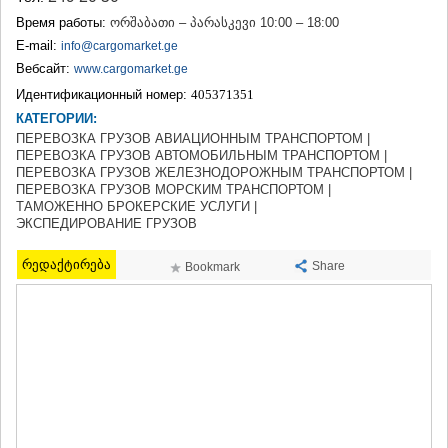
ТЕРДЖОЛА
Время работы:
ორშაბათი – პარასკევი 10:00 – 18:00
САМТРЕДИА
E-mail:
info@cargomarket.ge
САЧХЕРЕ
Вебсайт:
www.cargomarket.ge
ТКИБУЛИ
Идентификационный номер:
405371351
КУТАИСИ
ЦКАЛТУБО
КАТЕГОРИИ:
ЧИАТУРА
ПЕРЕВОЗКА ГРУЗОВ АВИАЦИОННЫМ ТРАНСПОРТОМ |
ХАРАГАУЛИ
ПЕРЕВОЗКА ГРУЗОВ АВТОМОБИЛЬНЫМ ТРАНСПОРТОМ |
ПЕРЕВОЗКА ГРУЗОВ ЖЕЛЕЗНОДОРОЖНЫМ ТРАНСПОРТОМ |
ХОНИ
ПЕРЕВОЗКА ГРУЗОВ МОРСКИМ ТРАНСПОРТОМ |
КАХЕТИЯ
ТАМОЖЕННО БРОКЕРСКИЕ УСЛУГИ |
АХМЕТА
ЭКСПЕДИРОВАНИЕ ГРУЗОВ
ГУРДЖААНИ
ДЕДОПЛИСЦКАРО
რედაქტირება
Share
Bookmark
ТЕЛАВИ
ЛАГОДЕХИ
САГАРЕДЖО
СИГНАГИ
КВАРЕЛИ
ЦНОРИ
МЦХЕТА-МТИАНЕТИ
ДУШЕТИ
ТИАНЕТИ