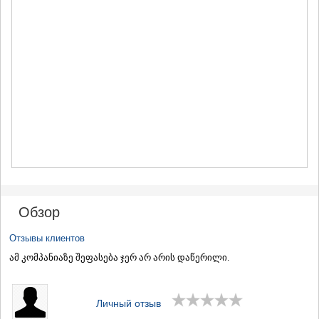
МЦХЕТА
СТЕПАНЦМИНДА (КАЗБЕГИ)
ГУДАУРИ
АХАЛГОРИ
РАЧА-ЛЕЧХУМИ/НИЖНЯЯ
СВАНЕТИЯ
АМБРОЛАУРИ
ЛЕНТЕХИ
ОНИ
ЦАГЕРИ
МЕГРЕЛИЯ/ВЕРХНЯЯ
СВАНЕТИЯ
АБАША
ЗУГДИДИ
МАРТВИЛИ
Обзор
МЕСТИА
СЕНАКИ
Отзывы клиентов
ПОТИ
ამ კომპანიაზე შეფასება ჯერ არ არის დაწერილი.
ЧХОРОЦКУ
ЦАЛЕНДЖИХА
ХОБИ
Личный отзыв
АНАКЛИА