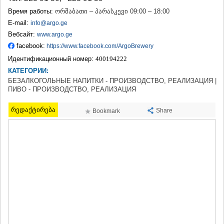
ТЕРДЖОЛА
Время работы:
ორშაბათი – პარასკევი 09:00 – 18:00
САМТРЕДИА
E-mail:
info@argo.ge
САЧХЕРЕ
Вебсайт:
www.argo.ge
ТКИБУЛИ
facebook:
https://www.facebook.com/ArgoBrewery
КУТАИСИ
ЦКАЛТУБО
Идентификационный номер:
400194222
ЧИАТУРА
КАТЕГОРИИ:
ХАРАГАУЛИ
БЕЗАЛКОГОЛЬНЫЕ НАПИТКИ - ПРОИЗВОДСТВО, РЕАЛИЗАЦИЯ |
ХОНИ
ПИВО - ПРОИЗВОДСТВО, РЕАЛИЗАЦИЯ
КАХЕТИЯ
რედაქტირება
АХМЕТА
Share
Bookmark
ГУРДЖААНИ
ДЕДОПЛИСЦКАРО
ТЕЛАВИ
ЛАГОДЕХИ
САГАРЕДЖО
СИГНАГИ
КВАРЕЛИ
ЦНОРИ
МЦХЕТА-МТИАНЕТИ
ДУШЕТИ
ТИАНЕТИ