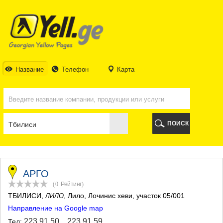
ТБИЛИСИ
ТБИЛИСИ
АБХАЗИЯ
ГАЛИ
АДЖАРИЯ
БАТУМИ
Название
Телефон
Карта
КЕДА
КОБУЛЕТИ
ШУАХЕВИ
ХЕЛВАЧАУРИ
ХУЛО
ПОИСК
ЧАКВИ
ГУРИЯ
ЛАНЧХУТИ
ОЗУРГЕТИ
ЧОХАТАУРИ
АРГО
УРЕКИ
(0
Рейтинг
)
ИМЕРЕТИЯ
ТБИЛИСИ
,
, Лило, Лочинис хеви, участок 05/001
ЛИЛО
БАГДАТИ
Направление на Google map
ВАНИ
ЗЕСТАФОНИ
223 91 50
,
223 91 59
Тел: