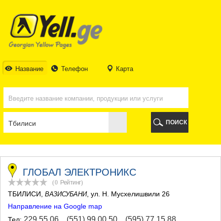
ТБИЛИСИ
ТБИЛИСИ
АБХАЗИЯ
ГАЛИ
АДЖАРИЯ
БАТУМИ
Название
Телефон
Карта
КЕДА
КОБУЛЕТИ
ШУАХЕВИ
ХЕЛВАЧАУРИ
ХУЛО
ПОИСК
ЧАКВИ
ГУРИЯ
ЛАНЧХУТИ
ОЗУРГЕТИ
ЧОХАТАУРИ
ГЛОБАЛ ЭЛЕКТРОНИКС
УРЕКИ
(0
Рейтинг
)
ИМЕРЕТИЯ
ТБИЛИСИ
,
, ул. Н. Мусхелишвили 26
ВАЗИСУБАНИ
БАГДАТИ
Направление на Google map
ВАНИ
ЗЕСТАФОНИ
229 55 06
,
(551) 99 00 50
,
(595) 77 15 88
Тел: