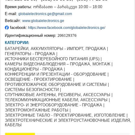
ТЕРДЖОЛА
Время работы:
ორშაბათი – პარასკევი 10:00 – 18:00
САМТРЕДИА
E-mail:
globalelectronics.ge@gmail.com
САЧХЕРЕ
Вебсайт:
www.globalelectronics.ge
ТКИБУЛИ
facebook:
https://www.facebook.com/globalelectronics.ge/
КУТАИСИ
ЦКАЛТУБО
Идентификационный номер:
206129376
ЧИАТУРА
КАТЕГОРИИ:
ХАРАГАУЛИ
БАТАРЕЙКИ, АККУМУЛЯТОРЫ - ИМПОРТ, ПРОДАЖА |
ХОНИ
ГЕНЕРАТОРЫ - ПРОДАЖА |
ИСТОЧНИКИ БЕСПЕРЕБОЙНОГО ПИТАНИЯ (UPS) |
КАХЕТИЯ
КАМЕРЫ ВИДЕОНАБЛЮДЕНИЯ – ПРОДАЖА, МОНТАЖ |
АХМЕТА
КОНДИЦИОНЕРЫ - ПРОДАЖА |
ГУРДЖААНИ
КОНФЕРЕНЦИИ И ПРЕЗЕНТАЦИИ - ОБОРУДОВАНИЕ |
ДЕДОПЛИСЦКАРО
ОСВЕЩЕНИЕ - ПРОЕКТИРОВАНИЕ |
ТЕЛАВИ
ПРОТИВОПОЖАРНОЕ ОБОРУДОВАНИЕ И СИСТЕМЫ |
СИСТЕМЫ БЕЗОПАСНОСТИ |
ЛАГОДЕХИ
СПУТНИКОВЫЕ АНТЕННЫ, РЕСИВЕРЫ, АКСЕССУАРЫ |
САГАРЕДЖО
ТЕЛЕКОММУНИКАЦИОННЫЕ КАБЕЛИ, АКСЕССУАРЫ |
СИГНАГИ
ЭЛЕКТРО- И ЭНЕРГООБОРУДОВАНИЕ - ПРОДАЖА |
КВАРЕЛИ
ЭЛЕКТРОМОНТАЖНЫЕ РАБОТЫ |
ЦНОРИ
ЭЛЕКТРОННЫЕ ТАБЛО - ПРОЕКТИРОВАНИЕ, ИЗГОТОВЛЕНИЕ |
ЭЛЕКТРОТЕХНИЧЕСКИЕ И ЭЛЕКТРОУСТАНОВОЧНЫЕ ИЗДЕЛИЯ,
МЦХЕТА-МТИАНЕТИ
КАБЕЛЫ
ДУШЕТИ
ТИАНЕТИ