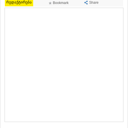
რედაქტირება
Share
Bookmark
МЦХЕТА
СТЕПАНЦМИНДА (КАЗБЕГИ)
ГУДАУРИ
АХАЛГОРИ
РАЧА-ЛЕЧХУМИ/НИЖНЯЯ
СВАНЕТИЯ
АМБРОЛАУРИ
ЛЕНТЕХИ
ОНИ
ЦАГЕРИ
МЕГРЕЛИЯ/ВЕРХНЯЯ
СВАНЕТИЯ
АБАША
ЗУГДИДИ
МАРТВИЛИ
МЕСТИА
СЕНАКИ
ПОТИ
ЧХОРОЦКУ
ЦАЛЕНДЖИХА
ХОБИ
АНАКЛИА