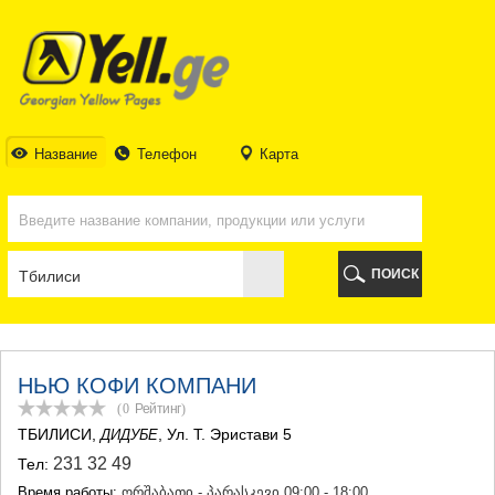
ТБИЛИСИ
ТБИЛИСИ
АБХАЗИЯ
ГАЛИ
АДЖАРИЯ
БАТУМИ
Название
Телефон
Карта
КЕДА
КОБУЛЕТИ
ШУАХЕВИ
ХЕЛВАЧАУРИ
ХУЛО
ПОИСК
ЧАКВИ
ГУРИЯ
ЛАНЧХУТИ
ОЗУРГЕТИ
ЧОХАТАУРИ
НЬЮ КОФИ КОМПАНИ
УРЕКИ
(0
Рейтинг
)
ИМЕРЕТИЯ
ТБИЛИСИ
,
, Ул. Т. Эристави 5
ДИДУБЕ
БАГДАТИ
231 32 49
Тел:
ВАНИ
ЗЕСТАФОНИ
Время работы:
ორშაბათი - პარასკევი 09:00 - 18:00