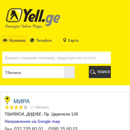
ТБИЛИСИ
ТБИЛИСИ
АБХАЗИЯ
ГАЛИ
АДЖАРИЯ
БАТУМИ
Название
Телефон
Карта
КЕДА
КОБУЛЕТИ
ШУАХЕВИ
ХЕЛВАЧАУРИ
ХУЛО
ПОИСК
ЧАКВИ
ГУРИЯ
ЛАНЧХУТИ
ОЗУРГЕТИ
ЧОХАТАУРИ
МИРА
УРЕКИ
(1
Рейтинг
)
ИМЕРЕТИЯ
ТБИЛИСИ
,
, Пр. Церетели 126
ДИДУБЕ
БАГДАТИ
Направление на Google map
ВАНИ
ЗЕСТАФОНИ
032 235 60 01
,
(598) 35 60 01
Тел: