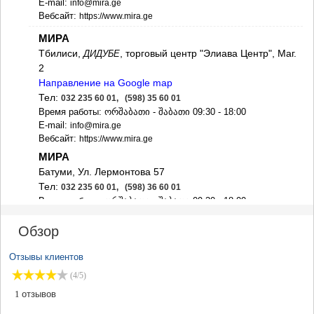
ДЖВАРИ
E-mail:
info@mira.ge
Вебсайт:
https://www.mira.ge
САМЦХЕ-ДЖАВАХЕТИ
АДИГЕНИ
МИРА
АСПИНДЗА
Тбилиси,
, торговый центр "Элиава Центр", Маг.
ДИДУБЕ
АХАЛКАЛАКИ
2
АХАЛЦИХЕ
Направление на Google map
БОРЖОМИ
Тел:
032 235 60 01, (598) 35 60 01
НИНОЦМИНДА
Время работы: ორშაბათი - შაბათი 09:30 - 18:00
АБАСТУМАНИ
E-mail:
info@mira.ge
БАКУРИАНИ
Вебсайт:
https://www.mira.ge
ВАЛЕ
МИРА
КВЕМО КАРТЛИ
Батуми, Ул. Лермонтова 57
БОЛНИСИ
Тел:
032 235 60 01, (598) 36 60 01
ГАРДАБАНИ
Время работы: ორშაბათი - შაბათი 09:30 - 18:00
ДМАНИСИ
E-mail:
info@mira.ge
ТЕТРИЦКАРО
Вебсайт:
https://www.mira.ge
Обзор
МАРНЕУЛИ
РУСТАВИ
Отзывы клиентов
ЦАЛКА
ШИДА КАРТЛИ
(4/5)
ГОРИ
1
отзывов
КАСПИ