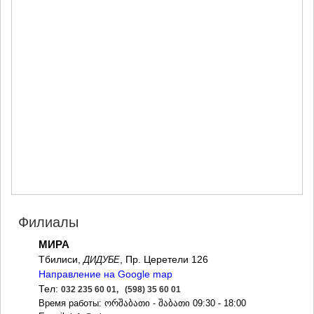
МЦХЕТА
СТЕПАНЦМИНДА (КАЗБЕГИ)
ГУДАУРИ
АХАЛГОРИ
РАЧА-ЛЕЧХУМИ/НИЖНЯЯ
СВАНЕТИЯ
АМБРОЛАУРИ
ЛЕНТЕХИ
ОНИ
ЦАГЕРИ
МЕГРЕЛИЯ/ВЕРХНЯЯ
СВАНЕТИЯ
АБАША
ЗУГДИДИ
МАРТВИЛИ
МЕСТИА
Филиалы
СЕНАКИ
МИРА
ПОТИ
Тбилиси,
, Пр. Церетели 126
ДИДУБЕ
ЧХОРОЦКУ
Направление на Google map
ЦАЛЕНДЖИХА
ХОБИ
Тел:
032 235 60 01, (598) 35 60 01
АНАКЛИА
Время работы: ორშაბათი - შაბათი 09:30 - 18:00