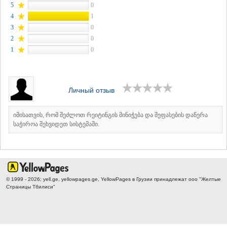
КАРЕЛИ
5
0
ХАШУРИ
4
1
ГРУЗИЯ
3
0
2
0
1
0
Личный отзыв
იმისათვის, რომ შეძლოთ რეიტინგის მინიჭება და შეფასების დაწერა
საჭიროა შეხვიდეთ სისტემაში.
© 1999 - 2026; yell.ge, yellowpages.ge, YellowPages
в Грузии принадлежат ооо "Желтые
Страницы Тбилиси"