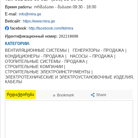
ТЕРДЖОЛА
Время работы:
ორშაბათი - შაბათი 09:30 - 18:00
САМТРЕДИА
E-mail:
info@mira.ge
САЧХЕРЕ
Вебсайт:
https://www.mira.ge
ТКИБУЛИ
facebook:
http://facebook.com/ltdmira
КУТАИСИ
ЦКАЛТУБО
Идентификационный номер:
202218698
ЧИАТУРА
КАТЕГОРИИ:
ХАРАГАУЛИ
ВЕНТИЛЯЦИОННЫЕ СИСТЕМЫ |
ГЕНЕРАТОРЫ - ПРОДАЖА |
ХОНИ
КОНДИЦИОНЕРЫ - ПРОДАЖА |
НАСОСЫ – ПРОДАЖА |
КАХЕТИЯ
ОТОПИТЕЛЬНЫЕ СИСТЕМЫ - ПРОДАЖА |
СТРОИТЕЛЬНЫЕ КОМПАНИИ |
АХМЕТА
СТРОИТЕЛЬНЫЕ ЭЛЕКТРОИНСТРУМЕНТЫ |
ГУРДЖААНИ
ЭЛЕКТРОТЕХНИЧЕСКИЕ И ЭЛЕКТРОУСТАНОВОЧНЫЕ ИЗДЕЛИЯ,
ДЕДОПЛИСЦКАРО
КАБЕЛЫ
ТЕЛАВИ
ЛАГОДЕХИ
რედაქტირება
Share
Bookmark
САГАРЕДЖО
СИГНАГИ
КВАРЕЛИ
ЦНОРИ
МЦХЕТА-МТИАНЕТИ
ДУШЕТИ
ТИАНЕТИ