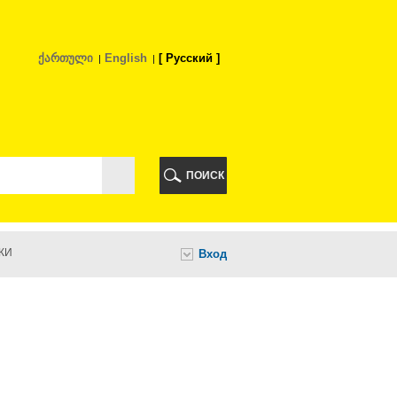
ქართული
English
Русский
РИ
ПОИСК
КИ
Вход
И
НИ
А
ИА