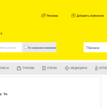
АБХАЗИЯ
ГАЛИ
АДЖАРИЯ
Реклама
Добавить компанию
БАТУМИ
КЕДА
КОБУЛЕТИ
та
ШУАХЕВИ
ХЕЛВАЧАУ
ХУЛО
По названию компании
ЧАКВИ
ГУРИЯ
ЛАНЧХУТИ
ОЗУРГЕТИ
ТАКСИ
ТУРИЗМ
ОТЕЛИ
МЕДИЦИНА
АПТЕ
ЧОХАТАУР
УРЕКИ
ИМЕРЕТИЯ
БАГДАТИ
ВАНИ
р. 9а
ЗЕСТАФО
ТЕРДЖОЛ
САМТРЕД