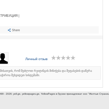
САЧХЕРЕ
ТКИБУЛИ
КУТАИСИ
ТРИБУЦИЯ |
ЦКАЛТУБО
ЧИАТУРА
ХАРАГАУЛ
Share
ХОНИ
КАХЕТИЯ
АХМЕТА
ГУРДЖАА
ДЕДОПЛИ
ТЕЛАВИ
Личный отзыв
ЛАГОДЕХИ
САГАРЕД
СИГНАГИ
იმისათვის, რომ შეძლოთ რეიტინგის მინიჭება და შეფასების დაწერა
აჭიროა შეხვიდეთ სისტემაში.
КВАРЕЛИ
ЦНОРИ
МЦХЕТА-МТ
ДУШЕТИ
999 - 2026; yell.ge, yellowpages.ge, YellowPages
в Грузии принадлежат ооо "Желтые Страни
ТИАНЕТИ
МЦХЕТА
СТЕПАНЦМ