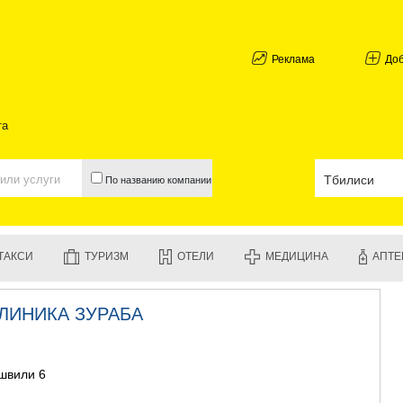
АБХАЗИЯ
ГАЛИ
АДЖАРИЯ
Реклама
До
БАТУМИ
КЕДА
КОБУЛЕТИ
та
ШУАХЕВИ
ХЕЛВАЧАУ
ХУЛО
По названию компании
ЧАКВИ
ГУРИЯ
ЛАНЧХУТИ
ОЗУРГЕТИ
ТАКСИ
ТУРИЗМ
ОТЕЛИ
МЕДИЦИНА
АПТЕ
ЧОХАТАУР
УРЕКИ
ИМЕРЕТИЯ
ЛИНИКА ЗУРАБА
БАГДАТИ
ВАНИ
ЗЕСТАФО
ТЕРДЖОЛ
ишвили 6
САМТРЕД