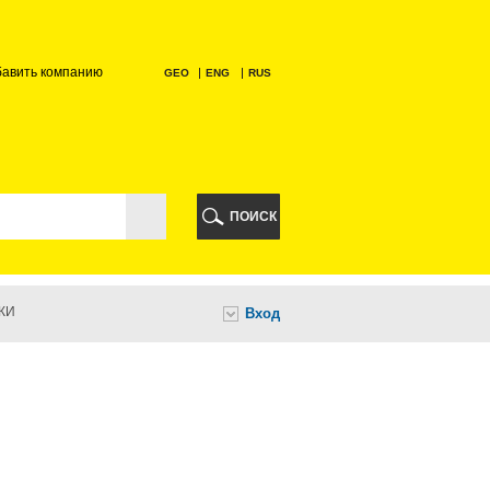
бавить компанию
GEO
ENG
RUS
РИ
ПОИСК
КИ
Вход
И
НИ
А
ИА