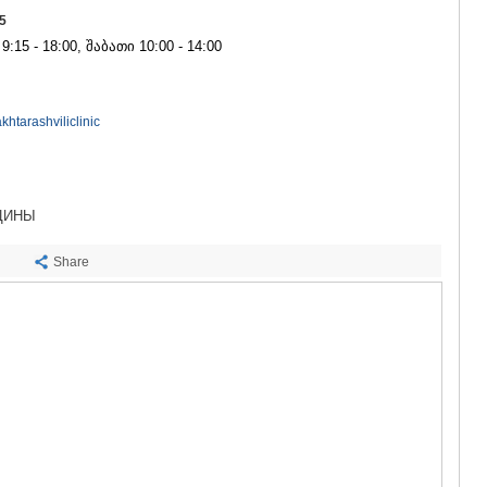
САЧХЕРЕ
5
ТКИБУЛИ
15 - 18:00, შაბათი 10:00 - 14:00
КУТАИСИ
ЦКАЛТУБО
ЧИАТУРА
ХАРАГАУЛ
htarashviliclinic
ХОНИ
КАХЕТИЯ
АХМЕТА
ГУРДЖАА
ЦИНЫ
ДЕДОПЛИ
ТЕЛАВИ
Share
ЛАГОДЕХИ
САГАРЕД
СИГНАГИ
КВАРЕЛИ
ЦНОРИ
МЦХЕТА-МТ
ДУШЕТИ
ТИАНЕТИ
МЦХЕТА
СТЕПАНЦМ