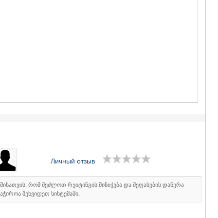
ГУДАУРИ
АХАЛГОРИ
РАЧА-ЛЕЧХ
СВАНЕТИЯ
АМБРОЛА
ЛЕНТЕХИ
ОНИ
ЦАГЕРИ
МЕГРЕЛИЯ/
СВАНЕТИЯ
АБАША
ЗУГДИДИ
МАРТВИЛ
МЕСТИА
СЕНАКИ
ПОТИ
ЧХОРОЦК
Личный отзыв
ЦАЛЕНДЖ
ХОБИ
იმისათვის, რომ შეძლოთ რეიტინგის მინიჭება და შეფასების დაწერა
АНАКЛИА
აჭიროა შეხვიდეთ სისტემაში.
ДЖВАРИ
САМЦХЕ-ДЖ
АДИГЕНИ