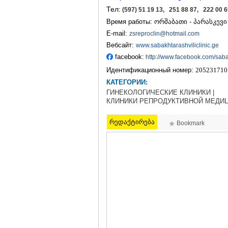
Тел:
(597) 51 19 13, 251 88 87, 222 00 6
Время работы: ორშაბათი - პარასკევი 9:
E-mail:
zsreproclin@hotmail.com
Вебсайт:
www.sabakhtarashviliclinic.ge
facebook:
http://www.facebook.com/sabak
Идентификационный номер:
205231710
КАТЕГОРИИ:
ГИНЕКОЛОГИЧЕСКИЕ КЛИНИКИ |
КЛИНИКИ РЕПРОДУКТИВНОЙ МЕДИ
რედაქტირება
Bookmark