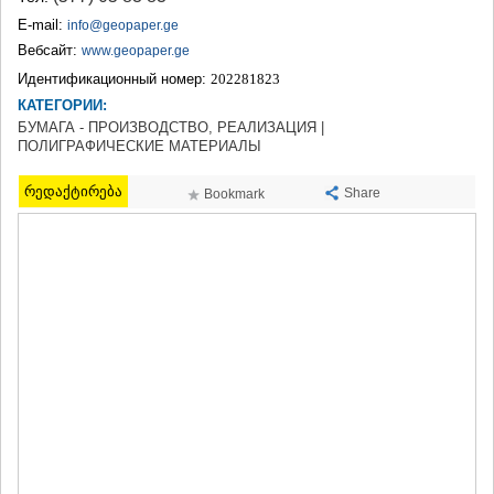
ТЕРДЖОЛА
E-mail:
info@geopaper.ge
САМТРЕДИА
Вебсайт:
www.geopaper.ge
САЧХЕРЕ
Идентификационный номер:
202281823
ТКИБУЛИ
КАТЕГОРИИ:
КУТАИСИ
ЦКАЛТУБО
БУМАГА - ПРОИЗВОДСТВО, РЕАЛИЗАЦИЯ |
ПОЛИГРАФИЧЕСКИЕ МАТЕРИАЛЫ
ЧИАТУРА
ХАРАГАУЛИ
რედაქტირება
ХОНИ
Share
Bookmark
КАХЕТИЯ
АХМЕТА
ГУРДЖААНИ
ДЕДОПЛИСЦКАРО
ТЕЛАВИ
ЛАГОДЕХИ
САГАРЕДЖО
СИГНАГИ
КВАРЕЛИ
ЦНОРИ
МЦХЕТА-МТИАНЕТИ
ДУШЕТИ
ТИАНЕТИ