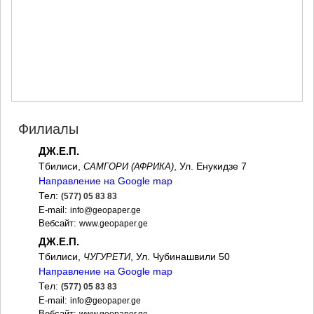
МЦХЕТА
СТЕПАНЦМИНДА (КАЗБЕГИ)
ГУДАУРИ
АХАЛГОРИ
РАЧА-ЛЕЧХУМИ/НИЖНЯЯ
СВАНЕТИЯ
АМБРОЛАУРИ
ЛЕНТЕХИ
ОНИ
Филиалы
ЦАГЕРИ
МЕГРЕЛИЯ/ВЕРХНЯЯ
ДЖ.Е.П.
СВАНЕТИЯ
Тбилиси,
, Ул. Енукидзе 7
САМГОРИ (АФРИКА)
АБАША
Направление на Google map
ЗУГДИДИ
Тел:
(577) 05 83 83
МАРТВИЛИ
E-mail:
info@geopaper.ge
МЕСТИА
Вебсайт:
www.geopaper.ge
СЕНАКИ
ДЖ.Е.П.
ПОТИ
Тбилиси,
, Ул. Чубинашвили 50
ЧУГУРЕТИ
ЧХОРОЦКУ
Направление на Google map
ЦАЛЕНДЖИХА
Тел:
(577) 05 83 83
ХОБИ
E-mail:
info@geopaper.ge
АНАКЛИА
Вебсайт: