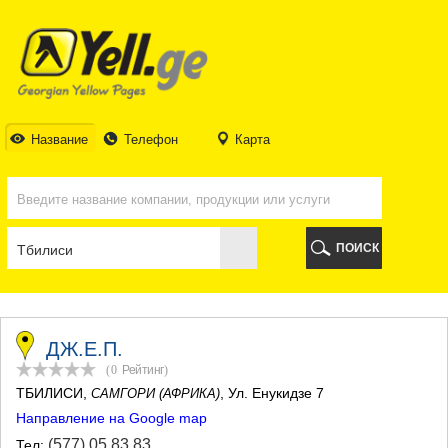
ТБИЛИСИ
ТБИЛИСИ
АБХАЗИЯ
ГАЛИ
АДЖАРИЯ
БАТУМИ
Название
Телефон
Карта
КЕДА
КОБУЛЕТИ
ШУАХЕВИ
ХЕЛВАЧАУРИ
ХУЛО
ПОИСК
ЧАКВИ
ГУРИЯ
ЛАНЧХУТИ
ОЗУРГЕТИ
ЧОХАТАУРИ
ДЖ.Е.П.
УРЕКИ
(0
Рейтинг
)
ИМЕРЕТИЯ
ТБИЛИСИ
,
, Ул. Енукидзе 7
САМГОРИ (АФРИКА)
БАГДАТИ
Направление на Google map
ВАНИ
ЗЕСТАФОНИ
(577) 05 83 83
Тел: