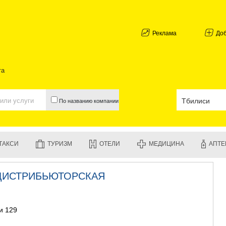
АБХАЗИЯ
ГАЛИ
АДЖАРИЯ
Реклама
До
БАТУМИ
КЕДА
КОБУЛЕТИ
та
ШУАХЕВИ
ХЕЛВАЧАУ
ХУЛО
По названию компании
ЧАКВИ
ГУРИЯ
ЛАНЧХУТИ
ОЗУРГЕТИ
ТАКСИ
ТУРИЗМ
ОТЕЛИ
МЕДИЦИНА
АПТЕ
ЧОХАТАУР
УРЕКИ
ИМЕРЕТИЯ
ДИСТРИБЬЮТОРСКАЯ
БАГДАТИ
ВАНИ
ЗЕСТАФО
ТЕРДЖОЛ
и 129
САМТРЕД