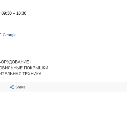
САЧХЕРЕ
ТКИБУЛИ
09:30 – 18:30
КУТАИСИ
ЦКАЛТУБО
ЧИАТУРА
ХАРАГАУЛ
C.Georgia
ХОНИ
КАХЕТИЯ
АХМЕТА
ГУРДЖАА
БОРУДОВАНИЕ |
ДЕДОПЛИ
ОБИЛЬНЫЕ ПОКРЫШКИ |
ТЕЛАВИ
ИТЕЛЬНАЯ ТЕХНИКА
ЛАГОДЕХИ
САГАРЕД
Share
СИГНАГИ
КВАРЕЛИ
ЦНОРИ
МЦХЕТА-МТ
ДУШЕТИ
ТИАНЕТИ
МЦХЕТА
СТЕПАНЦМ