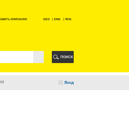
бавить компанию
GEO
ENG
RUS
РИ
ПОИСК
КИ
Вход
И
НИ
А
ИА