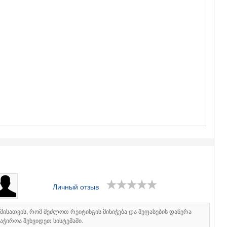
ГУДАУРИ
АХАЛГОРИ
РАЧА-ЛЕЧХ
СВАНЕТИЯ
АМБРОЛА
ЛЕНТЕХИ
ОНИ
ЦАГЕРИ
МЕГРЕЛИЯ/
СВАНЕТИЯ
АБАША
ЗУГДИДИ
МАРТВИЛ
МЕСТИА
СЕНАКИ
ПОТИ
ЧХОРОЦК
ЦАЛЕНДЖ
ХОБИ
Личный отзыв
АНАКЛИА
ДЖВАРИ
იმისათვის, რომ შეძლოთ რეიტინგის მინიჭება და შეფასების დაწერა
САМЦХЕ-ДЖ
აჭიროა შეხვიდეთ სისტემაში.
АДИГЕНИ