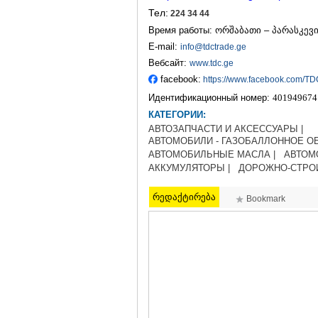
Тел:
224 34 44
Время работы: ორშაბათი – პარასკევი 
E-mail:
info@tdctrade.ge
Вебсайт:
www.tdc.ge
facebook:
https://www.facebook.com/TD
Идентификационный номер:
401949674
КАТЕГОРИИ:
АВТОЗАПЧАСТИ И АКСЕССУАРЫ |
АВТОМОБИЛИ - ГАЗОБАЛЛОННОЕ О
АВТОМОБИЛЬНЫЕ МАСЛА |
АВТОМ
АККУМУЛЯТОРЫ |
ДОРОЖНО-СТРО
რედაქტირება
Bookmark