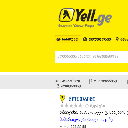
სახელით
ტელეფონით
მის
პოპულარული:
ᲠᲔᲡᲢᲝᲠᲜᲔᲑᲘ
ᲐᲤᲗᲘᲐᲥᲔᲑᲘ
შოუთაიმი
(0
შეფასება
)
ᲗᲑᲘᲚᲘᲡᲘ
,
ნაძალადევი
, გ. სააკაძის 
მიმართულება Google map-ზე
ტელ:
223 88 55