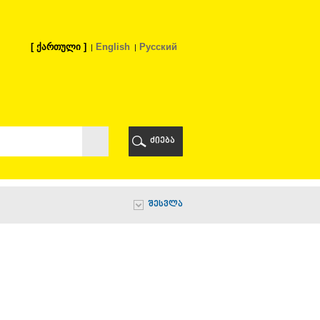
ქართული
English
Русский
Ი
ᲠᲘ
ძიება
Ი
შესვლა
Ი
Ი
Ა