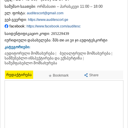
ᲗᲔᲠᲯᲝᲚᲐ
სამუშაო საათები:
ორშაბათი – პარასკევი 11:00 – 18:00
ᲡᲐᲛᲢᲠᲔᲓᲘᲐ
ელ. ფოსტა:
auditescort@gmail.com
ᲡᲐᲩᲮᲔᲠᲔ
ვებ-გვერდი:
https://www.auditescort.ge
ᲢᲧᲘᲑᲣᲚᲘ
facebook:
https://www.facebook.com/auditesc
ᲥᲣᲗᲐᲘᲡᲘ
ᲬᲧᲐᲚᲢᲣᲑᲝ
საიდენტიფიკაციო კოდი:
205229439
ᲭᲘᲐᲗᲣᲠᲐ
იურიდიული დასახელება:
შპს თი აი ეი ჯი აუდიტესკორტი
ᲮᲐᲠᲐᲒᲐᲣᲚᲘ
კატეგორიები:
ᲮᲝᲜᲘ
აუდიტორული მომსახურება |
ბუღალტრული მომსახურება |
ᲙᲐᲮᲔᲗᲘ
სამშენებლო ინსპექტირება და ექსპერტიზა |
ᲐᲮᲛᲔᲢᲐ
საშემფასებლო მომსახურება
ᲒᲣᲠᲯᲐᲐᲜᲘ
ᲓᲔᲓᲝᲤᲚᲘᲡᲬᲧᲐᲠᲝ
რედაქტირება
Share
Bookmark
ᲗᲔᲚᲐᲕᲘ
ᲚᲐᲒᲝᲓᲔᲮᲘ
ᲡᲐᲒᲐᲠᲔᲯᲝ
ᲡᲘᲦᲜᲐᲦᲘ
ᲧᲕᲐᲠᲔᲚᲘ
ᲬᲜᲝᲠᲘ
ᲛᲪᲮᲔᲗᲐ–ᲛᲗᲘᲐᲜᲔᲗᲘ
ᲓᲣᲨᲔᲗᲘ
ᲗᲘᲐᲜᲔᲗᲘ