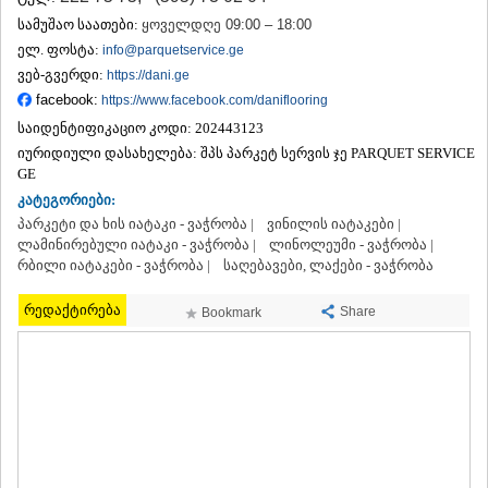
ᲗᲔᲠᲯᲝᲚᲐ
სამუშაო საათები:
ყოველდღე 09:00 – 18:00
ᲡᲐᲛᲢᲠᲔᲓᲘᲐ
ელ. ფოსტა:
info@parquetservice.ge
ᲡᲐᲩᲮᲔᲠᲔ
ვებ-გვერდი:
https://dani.ge
ᲢᲧᲘᲑᲣᲚᲘ
facebook:
https://www.facebook.com/daniflooring
ᲥᲣᲗᲐᲘᲡᲘ
ᲬᲧᲐᲚᲢᲣᲑᲝ
საიდენტიფიკაციო კოდი:
202443123
ᲭᲘᲐᲗᲣᲠᲐ
იურიდიული დასახელება:
შპს პარკეტ სერვის ჯე PARQUET SERVICE
ᲮᲐᲠᲐᲒᲐᲣᲚᲘ
GE
ᲮᲝᲜᲘ
კატეგორიები:
ᲙᲐᲮᲔᲗᲘ
პარკეტი და ხის იატაკი - ვაჭრობა |
ვინილის იატაკები |
ᲐᲮᲛᲔᲢᲐ
ლამინირებული იატაკი - ვაჭრობა |
ლინოლეუმი - ვაჭრობა |
ᲒᲣᲠᲯᲐᲐᲜᲘ
რბილი იატაკები - ვაჭრობა |
საღებავები, ლაქები - ვაჭრობა
ᲓᲔᲓᲝᲤᲚᲘᲡᲬᲧᲐᲠᲝ
ᲗᲔᲚᲐᲕᲘ
რედაქტირება
Share
Bookmark
ᲚᲐᲒᲝᲓᲔᲮᲘ
ᲡᲐᲒᲐᲠᲔᲯᲝ
ᲡᲘᲦᲜᲐᲦᲘ
ᲧᲕᲐᲠᲔᲚᲘ
ᲬᲜᲝᲠᲘ
ᲛᲪᲮᲔᲗᲐ–ᲛᲗᲘᲐᲜᲔᲗᲘ
ᲓᲣᲨᲔᲗᲘ
ᲗᲘᲐᲜᲔᲗᲘ