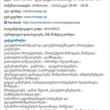
ᲗᲔᲠᲯᲝᲚᲐ
სამუშაო საათები:
ორშაბათი – პარასკევი 09:00 – 18:00
ᲡᲐᲛᲢᲠᲔᲓᲘᲐ
ელ. ფოსტა:
info@montage.ge
ᲡᲐᲩᲮᲔᲠᲔ
ვებ-გვერდი:
www.montage.ge
ᲢᲧᲘᲑᲣᲚᲘ
facebook:
https://www.facebook.com/montagegeorgia
ᲥᲣᲗᲐᲘᲡᲘ
ᲬᲧᲐᲚᲢᲣᲑᲝ
საიდენტიფიკაციო კოდი:
205258335
ᲭᲘᲐᲗᲣᲠᲐ
იურიდიული დასახელება:
შპს მონტაჟ ჯორჯია
ᲮᲐᲠᲐᲒᲐᲣᲚᲘ
კატეგორიები:
ᲮᲝᲜᲘ
ელექტროსამონტაჟო და ელექტროტექნიკური პროდუქცია,
ᲙᲐᲮᲔᲗᲘ
კაბელები |
განათების პროექტირება, პროდუქციის მიწოდება, მონტაჟი |
ᲐᲮᲛᲔᲢᲐ
განათების საშუალებები - დამზადება |
ᲒᲣᲠᲯᲐᲐᲜᲘ
განათების საშუალებები - იმპორტი, რეალიზაცია |
ᲓᲔᲓᲝᲤᲚᲘᲡᲬᲧᲐᲠᲝ
გენერატორები – ვაჭრობა |
დაცვის სისტემები |
ᲗᲔᲚᲐᲕᲘ
ელექტროსამონტაჟო, საპროექტო სამუშაოები |
ᲚᲐᲒᲝᲓᲔᲮᲘ
ენერგეტიკული დანადგარები, მოწყობილობები, ინსტრუმენტები –
რეალიზაცია, მონტაჟი |
ᲡᲐᲒᲐᲠᲔᲯᲝ
ვიდეო კამერების, სამეთვალყურეო სისტემების რეალიზაცია,
ᲡᲘᲦᲜᲐᲦᲘ
მონტაჟი |
ᲧᲕᲐᲠᲔᲚᲘ
მრიცხველები - გაზის, წყლის, ელექტროენერგიის |
ᲬᲜᲝᲠᲘ
სამშენებლო მასალები |
ᲛᲪᲮᲔᲗᲐ–ᲛᲗᲘᲐᲜᲔᲗᲘ
საწარმოო ავტომატიზაციის სისტემები და
ელექტრომოწყობილობები |
ᲓᲣᲨᲔᲗᲘ
სახანძრო სისტემების რეალიზაცია, მონტაჟი |
ᲗᲘᲐᲜᲔᲗᲘ