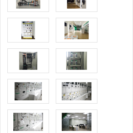
ᲡᲐᲥᲐᲠᲗᲕᲔᲚᲝ