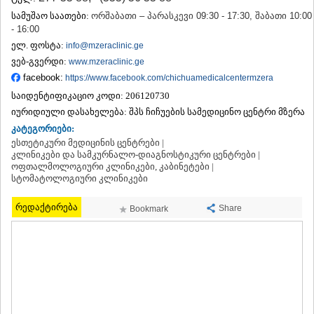
ᲗᲔᲠᲯᲝᲚᲐ
სამუშაო საათები:
ორშაბათი – პარასკევი 09:30 - 17:30, შაბათი 10:00
ᲡᲐᲛᲢᲠᲔᲓᲘᲐ
- 16:00
ᲡᲐᲩᲮᲔᲠᲔ
ელ. ფოსტა:
info@mzeraclinic.ge
ᲢᲧᲘᲑᲣᲚᲘ
ვებ-გვერდი:
www.mzeraclinic.ge
ᲥᲣᲗᲐᲘᲡᲘ
facebook:
https://www.facebook.com/chichuamedicalcentermzera
ᲬᲧᲐᲚᲢᲣᲑᲝ
ᲭᲘᲐᲗᲣᲠᲐ
საიდენტიფიკაციო კოდი:
206120730
ᲮᲐᲠᲐᲒᲐᲣᲚᲘ
იურიდიული დასახელება:
შპს ჩიჩუების სამედიცინო ცენტრი მზერა
ᲮᲝᲜᲘ
კატეგორიები:
ᲙᲐᲮᲔᲗᲘ
ესთეტიკური მედიცინის ცენტრები |
ᲐᲮᲛᲔᲢᲐ
კლინიკები და სამკურნალო-დიაგნოსტიკური ცენტრები |
ოფთალმოლოგიური კლინიკები, კაბინეტები |
ᲒᲣᲠᲯᲐᲐᲜᲘ
სტომატოლოგიური კლინიკები
ᲓᲔᲓᲝᲤᲚᲘᲡᲬᲧᲐᲠᲝ
ᲗᲔᲚᲐᲕᲘ
რედაქტირება
Share
Bookmark
ᲚᲐᲒᲝᲓᲔᲮᲘ
ᲡᲐᲒᲐᲠᲔᲯᲝ
ᲡᲘᲦᲜᲐᲦᲘ
ᲧᲕᲐᲠᲔᲚᲘ
ᲬᲜᲝᲠᲘ
ᲛᲪᲮᲔᲗᲐ–ᲛᲗᲘᲐᲜᲔᲗᲘ
ᲓᲣᲨᲔᲗᲘ
ᲗᲘᲐᲜᲔᲗᲘ