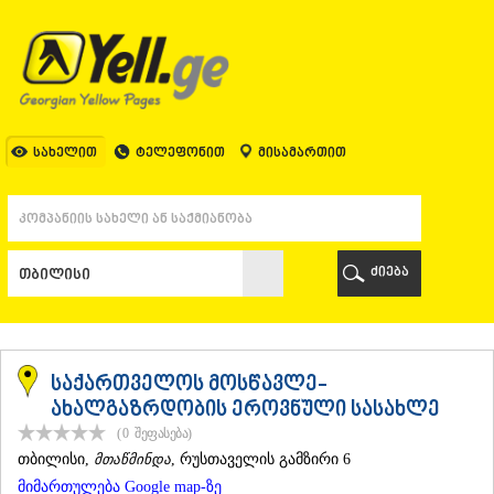
ᲗᲑᲘᲚᲘᲡᲘ
ᲗᲑᲘᲚᲘᲡᲘ
ᲐᲤᲮᲐᲖᲔᲗᲘ
ᲒᲐᲚᲘ
ᲐᲭᲐᲠᲐ
ᲑᲐᲗᲣᲛᲘ
სახელით
ტელეფონით
მისამართით
ᲥᲔᲓᲐ
ᲥᲝᲑᲣᲚᲔᲗᲘ
ᲨᲣᲐᲮᲔᲕᲘ
ᲮᲔᲚᲕᲐᲩᲐᲣᲠᲘ
ᲮᲣᲚᲝ
ძიება
ᲩᲐᲥᲕᲘ
ᲒᲣᲠᲘᲐ
ᲚᲐᲜᲩᲮᲣᲗᲘ
ᲝᲖᲣᲠᲒᲔᲗᲘ
ᲩᲝᲮᲐᲢᲐᲣᲠᲘ
საქართველოს მოსწავლე-
ᲣᲠᲔᲙᲘ
ახალგაზრდობის ეროვნული სასახლე
ᲘᲛᲔᲠᲔᲗᲘ
(0
შეფასება
)
ᲑᲐᲦᲓᲐᲗᲘ
ᲗᲑᲘᲚᲘᲡᲘ
,
მთაწმინდა
, რუსთაველის გამზირი 6
ᲕᲐᲜᲘ
მიმართულება Google map-ზე
ᲖᲔᲡᲢᲐᲤᲝᲜᲘ