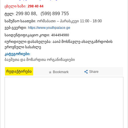
ᲗᲔᲠᲯᲝᲚᲐ
ცხელი ხაზი:
298 40 44
ᲡᲐᲛᲢᲠᲔᲓᲘᲐ
299 80 88
,
(599) 899 755
ტელ:
ᲡᲐᲩᲮᲔᲠᲔ
სამუშაო საათები:
ორშაბათი – პარასკევი 11:00 - 18:00
ᲢᲧᲘᲑᲣᲚᲘ
ᲥᲣᲗᲐᲘᲡᲘ
ვებ-გვერდი:
https://www.youthpalace.ge
ᲬᲧᲐᲚᲢᲣᲑᲝ
საიდენტიფიკაციო კოდი:
404494980
ᲭᲘᲐᲗᲣᲠᲐ
იურიდიული დასახელება:
ააიპ მოსწავლე-ახალგაზრდობის
ᲮᲐᲠᲐᲒᲐᲣᲚᲘ
ეროვნული სასახლე
ᲮᲝᲜᲘ
კატეგორიები:
ᲙᲐᲮᲔᲗᲘ
ბავშვთა და მოზარდთა ორგანიზაციები
ᲐᲮᲛᲔᲢᲐ
ᲒᲣᲠᲯᲐᲐᲜᲘ
რედაქტირება
Share
Bookmark
ᲓᲔᲓᲝᲤᲚᲘᲡᲬᲧᲐᲠᲝ
ᲗᲔᲚᲐᲕᲘ
ᲚᲐᲒᲝᲓᲔᲮᲘ
ᲡᲐᲒᲐᲠᲔᲯᲝ
ᲡᲘᲦᲜᲐᲦᲘ
ᲧᲕᲐᲠᲔᲚᲘ
ᲬᲜᲝᲠᲘ
ᲛᲪᲮᲔᲗᲐ–ᲛᲗᲘᲐᲜᲔᲗᲘ
ᲓᲣᲨᲔᲗᲘ
ᲗᲘᲐᲜᲔᲗᲘ