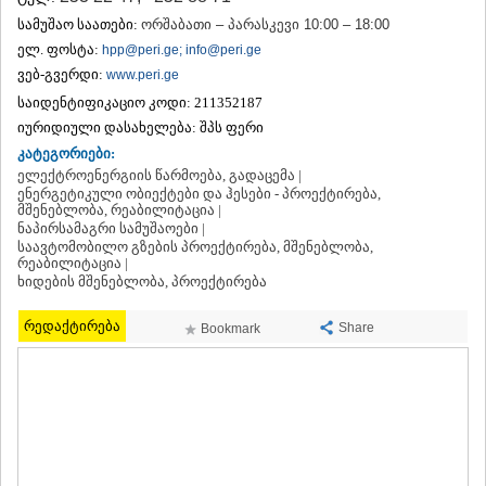
ᲗᲔᲠᲯᲝᲚᲐ
სამუშაო საათები:
ორშაბათი – პარასკევი 10:00 – 18:00
ᲡᲐᲛᲢᲠᲔᲓᲘᲐ
ელ. ფოსტა:
hpp@peri.ge; info@peri.ge
ᲡᲐᲩᲮᲔᲠᲔ
ვებ-გვერდი:
www.peri.ge
ᲢᲧᲘᲑᲣᲚᲘ
საიდენტიფიკაციო კოდი:
211352187
ᲥᲣᲗᲐᲘᲡᲘ
ᲬᲧᲐᲚᲢᲣᲑᲝ
იურიდიული დასახელება:
შპს ფერი
ᲭᲘᲐᲗᲣᲠᲐ
კატეგორიები:
ᲮᲐᲠᲐᲒᲐᲣᲚᲘ
ელექტროენერგიის წარმოება, გადაცემა |
ᲮᲝᲜᲘ
ენერგეტიკული ობიექტები და ჰესები - პროექტირება,
მშენებლობა, რეაბილიტაცია |
ᲙᲐᲮᲔᲗᲘ
ნაპირსამაგრი სამუშაოები |
ᲐᲮᲛᲔᲢᲐ
საავტომობილო გზების პროექტირება, მშენებლობა,
ᲒᲣᲠᲯᲐᲐᲜᲘ
რეაბილიტაცია |
ᲓᲔᲓᲝᲤᲚᲘᲡᲬᲧᲐᲠᲝ
ხიდების მშენებლობა, პროექტირება
ᲗᲔᲚᲐᲕᲘ
ᲚᲐᲒᲝᲓᲔᲮᲘ
რედაქტირება
Share
Bookmark
ᲡᲐᲒᲐᲠᲔᲯᲝ
ᲡᲘᲦᲜᲐᲦᲘ
ᲧᲕᲐᲠᲔᲚᲘ
ᲬᲜᲝᲠᲘ
ᲛᲪᲮᲔᲗᲐ–ᲛᲗᲘᲐᲜᲔᲗᲘ
ᲓᲣᲨᲔᲗᲘ
ᲗᲘᲐᲜᲔᲗᲘ