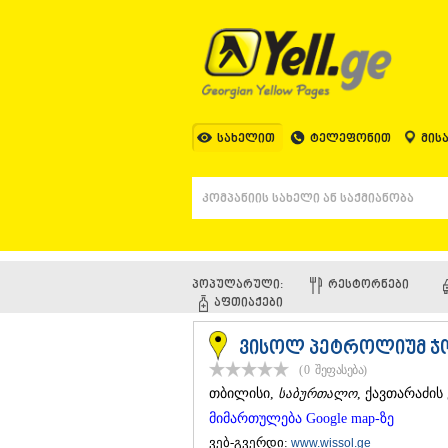
სახელით
ტელეფონით
მის
პოპულარული:
ᲠᲔᲡᲢᲝᲠᲜᲔᲑᲘ
ᲐᲤᲗᲘᲐᲥᲔᲑᲘ
ვისოლ პეტროლიუმ ჯ
(0
შეფასება
)
ᲗᲑᲘᲚᲘᲡᲘ
,
საბურთალო
, ქავთარაძის 
მიმართულება Google map-ზე
ვებ-გვერდი:
www.wissol.ge