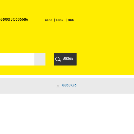
ატეთ კომპანია
GEO
ENG
RUS
Ი
ᲠᲘ
ძიება
Ი
შესვლა
Ი
Ი
Ა