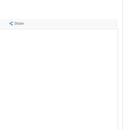
ᲡᲐᲩᲮᲔᲠᲔ
ᲢᲧᲘᲑᲣᲚᲘ
ᲥᲣᲗᲐᲘᲡᲘ
ᲬᲧᲐᲚᲢᲣᲑ
Share
ᲭᲘᲐᲗᲣᲠᲐ
ᲮᲐᲠᲐᲒᲐᲣᲚ
ᲮᲝᲜᲘ
ᲙᲐᲮᲔᲗᲘ
ᲐᲮᲛᲔᲢᲐ
ᲒᲣᲠᲯᲐᲐᲜᲘ
ᲓᲔᲓᲝᲤᲚᲘ
ᲗᲔᲚᲐᲕᲘ
ᲚᲐᲒᲝᲓᲔᲮ
ᲡᲐᲒᲐᲠᲔᲯᲝ
ᲡᲘᲦᲜᲐᲦᲘ
ᲧᲕᲐᲠᲔᲚᲘ
ᲬᲜᲝᲠᲘ
ᲛᲪᲮᲔᲗᲐ–ᲛᲗᲘ
ᲓᲣᲨᲔᲗᲘ
ᲗᲘᲐᲜᲔᲗᲘ
ᲛᲪᲮᲔᲗᲐ
ᲡᲢᲔᲤᲐᲜᲬᲛᲘ