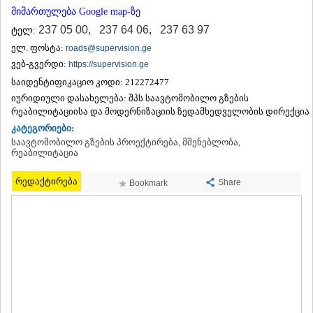
ᲗᲔᲠᲯᲝᲚᲐ
მიმართულება Google map-ზე
ᲡᲐᲛᲢᲠᲔᲓᲘᲐ
237 05 00
,
237 64 06
,
237 63 97
ტელ:
ᲡᲐᲩᲮᲔᲠᲔ
ელ. ფოსტა:
roads@supervision.ge
ᲢᲧᲘᲑᲣᲚᲘ
ვებ-გვერდი:
https://supervision.ge
ᲥᲣᲗᲐᲘᲡᲘ
ᲬᲧᲐᲚᲢᲣᲑᲝ
საიდენტიფიკაციო კოდი:
212272477
ᲭᲘᲐᲗᲣᲠᲐ
იურიდიული დასახელება:
შპს საავტომობილო გზების
ᲮᲐᲠᲐᲒᲐᲣᲚᲘ
რეაბილიტაციისა და მოდერნიზაციის ზედამხედველობის დირექცია
ᲮᲝᲜᲘ
კატეგორიები:
ᲙᲐᲮᲔᲗᲘ
საავტომობილო გზების პროექტირება, მშენებლობა,
რეაბილიტაცია
ᲐᲮᲛᲔᲢᲐ
ᲒᲣᲠᲯᲐᲐᲜᲘ
რედაქტირება
ᲓᲔᲓᲝᲤᲚᲘᲡᲬᲧᲐᲠᲝ
Share
Bookmark
ᲗᲔᲚᲐᲕᲘ
ᲚᲐᲒᲝᲓᲔᲮᲘ
ᲡᲐᲒᲐᲠᲔᲯᲝ
ᲡᲘᲦᲜᲐᲦᲘ
ᲧᲕᲐᲠᲔᲚᲘ
ᲬᲜᲝᲠᲘ
ᲛᲪᲮᲔᲗᲐ–ᲛᲗᲘᲐᲜᲔᲗᲘ
ᲓᲣᲨᲔᲗᲘ
ᲗᲘᲐᲜᲔᲗᲘ