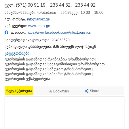
ᲗᲔᲠᲯᲝᲚᲐ
(571) 00 91 19
,
233 44 32
,
233 44 92
ტელ:
ᲡᲐᲛᲢᲠᲔᲓᲘᲐ
სამუშაო საათები:
ორშაბათი – პარასკევი 10:00 – 18:00
ᲡᲐᲩᲮᲔᲠᲔ
ელ. ფოსტა:
info@anlex.ge
ᲢᲧᲘᲑᲣᲚᲘ
ვებ-გვერდი:
www.anlex.ge
ᲥᲣᲗᲐᲘᲡᲘ
facebook:
https://www.facebook.com/AnlexLogistics
ᲬᲧᲐᲚᲢᲣᲑᲝ
ᲭᲘᲐᲗᲣᲠᲐ
საიდენტიფიკაციო კოდი:
204968570
ᲮᲐᲠᲐᲒᲐᲣᲚᲘ
იურიდიული დასახელება:
შპს ანლექს ლოჯისტიკს
ᲮᲝᲜᲘ
კატეგორიები:
ᲙᲐᲮᲔᲗᲘ
ტვირთების გადაზიდვა რკინიგზის ტრანსპორტით |
ᲐᲮᲛᲔᲢᲐ
ტვირთების გადაზიდვა საავტომობილო ტრანსპორტით |
ᲒᲣᲠᲯᲐᲐᲜᲘ
ტვირთების გადაზიდვა საზღვაო ტრანსპორტით |
ტვირთების გადაზიდვა საჰაერო ტრანსპორტით |
ᲓᲔᲓᲝᲤᲚᲘᲡᲬᲧᲐᲠᲝ
ტვირთების ექსპედირება
ᲗᲔᲚᲐᲕᲘ
ᲚᲐᲒᲝᲓᲔᲮᲘ
რედაქტირება
Share
Bookmark
ᲡᲐᲒᲐᲠᲔᲯᲝ
ᲡᲘᲦᲜᲐᲦᲘ
ᲧᲕᲐᲠᲔᲚᲘ
ᲬᲜᲝᲠᲘ
ᲛᲪᲮᲔᲗᲐ–ᲛᲗᲘᲐᲜᲔᲗᲘ
ᲓᲣᲨᲔᲗᲘ
ᲗᲘᲐᲜᲔᲗᲘ